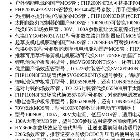
户外储能电源的国产MOS管：FHP200N4F3A可替换IPP0
FHP200N4F3AMOS管替换IRF1404型号参数，用于
为控制器提升保护功能的MOS管，FHP100N03D替代CRT
太阳能路灯控制器的国产MOS管：100N03D可替换100N
代换85N03场效应管，30V、100A参数能让太阳能路
代换HYG045N03LA1D型号参数在路灯控制器应用MOS管：
起草皮机电机驱动的国产MOS管：170N8F3A可替换IPP0
代换04N08型号参数的割草机电机驱动国产MOS管：FHP17
推荐可用草坪修剪机电机驱动可代换STP170N8F7的国
锂电池保护板常用型号，除SVG095R0NT(S)外，还有11
优质国产场效应管型号，TO-226封装管代换SVG095R0
FHP110N8F5B场管代换SVG095R0NT(S)型号参数，
锂电池保护板常用型号，除055N08外，还有110N8F5B
选对封装的场效应管，TO-226封装管代换055N08用于
FHP110N8F5B场管代换055N08型号参数，对储能电源
锂电池保护板常用型号，除052N08外，还有110N8F5B
70V低压MOS管，型号100N07参数适用电动车控制器！
型号100N08，100A、80V大电流、低压MOS管，适用
130A大电流MOS管，型号3205参数适用逆变器前级电路
HY3606参数场效应管替代型号，让逆变器前级电路适用
3205场效应管，推荐逆变器前级DCDC升压电路使用的