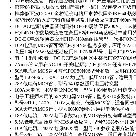
3205场效应管，推荐逆变器前级DCDC升压电路使用的
IRFP064N型号场效应管国产替代，提升12V逆变器前
推荐修正波DC-AC全桥逆变电路厂家替代国外IRF640
48V转60V输入逆变器前级电路常用场效应管IRFP460
DC-AC电源转换器替代国外IRF640场效应管200V、18
FQP4N60参数场效应管在高压H桥PWM马达驱动中使用的
DC-DC电源转换器应用FHP4N60高耐压管型，代换FQP
10A电流的MOS管可替代FQP4N60型号参数，应用在AC
高压H桥PMW马达驱动应用FHP7N60型号，替代FQP7
电子工程师必看，DC-DC电源转换器中替代FQP7N60
7Amos管应用在AC-DC开关电源除了FQP7N60还有FHP7
50A电流的MOS管可替代FQP50N06型号参数，应用在10
型号150N06，150A、60V大电流、低压MOS管，适用
28A低电荷MOS管，型号540参数适用电压转换器！
180A大电流、40V电源MOS管，型号1404参数适用逆变
电子工程师常用的56A大电流MOS管，型号3710参数特
型号4410，140A、100V大电流、低压MOS管，适合同
80A大电流MOS管，型号80N07参数适用锂电池保护板！
18A低电流，200V电压参数特点的MOS管分别有哪些型
5.5A低电流高压功率MOS场效应管，型号730参数适用逆
10A低电流、400V电源MOS管，型号740参数适用方波
型号830，5A、500V低电流、高压MOS管，适用逆变