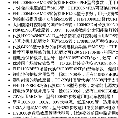
FHP200N6F3AMOS管替换IRFB3306PBF型号参数，
户外储能电源的国产MOS管：FHP200N4F3A可替换IPP0
FHP200N4F3AMOS管替换IRF1404型号参数，用于
为控制器提升保护功能的MOS管，FHP100N03D替代CRT
太阳能路灯控制器的国产MOS管：100N03D可替换100N
代换85N03场效应管，30V、100A参数能让太阳能路
代换HYG045N03LA1D型号参数在路灯控制器应用MOS管：
起草皮机电机驱动的国产MOS管：170N8F3A可替换IPP0
代换04N08型号参数的割草机电机驱动国产MOS管：FHP17
推荐可用草坪修剪机电机驱动可代换STP170N8F7的国
锂电池保护板常用型号，除SVG095R0NT(S)外，还有11
优质国产场效应管型号，TO-226封装管代换SVG095R0
FHP110N8F5B场管代换SVG095R0NT(S)型号参数，
锂电池保护板常用型号，除055N08外，还有110N8F5B
选对封装的场效应管，TO-226封装管代换055N08用于
FHP110N8F5B场管代换055N08型号参数，对储能电源
锂电池保护板常用型号，除052N08外，还有110N8F5B
70V低压MOS管，型号100N07参数适用电动车控制器！
型号100N08，100A、80V大电流、低压MOS管，适用
130A大电流MOS管，型号3205参数适用逆变器前级电路
HY3606参数场效应管替代型号，让逆变器前级电路适用