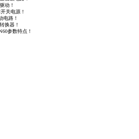
达驱动！
DC开关电源！
驱动电路！
源转换器！
N60参数特点！