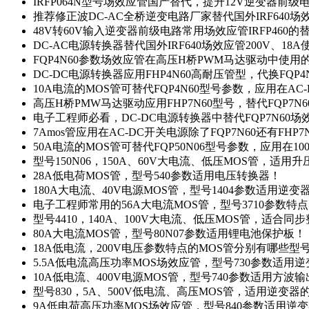
IRFP064N型号场效应管国产替代，提升12V逆变器前
推荐修正波DC-AC全桥逆变电路厂家替代国外IRF640
48V转60V输入逆变器前级电路常用场效应管IRFP460
DC-AC电源转换器替代国外IRF640场效应管200V、18
FQP4N60参数场效应管在高压H桥PWM马达驱动中使用的
DC-DC电源转换器应用FHP4N60高耐压管型，代换FQP
10A电流的MOS管可替代FQP4N60型号参数，应用在AC
高压H桥PMW马达驱动应用FHP7N60型号，替代FQP7
电子工程师必看，DC-DC电源转换器中替代FQP7N60
7Amos管应用在AC-DC开关电源除了FQP7N60还有FHP7
50A电流的MOS管可替代FQP50N06型号参数，应用在10
型号150N06，150A、60V大电流、低压MOS管，适用
28A低电荷MOS管，型号540参数适用电压转换器！
180A大电流、40V电源MOS管，型号1404参数适用逆变
电子工程师常用的56A大电流MOS管，型号3710参数特
型号4410，140A、100V大电流、低压MOS管，适合同
80A大电流MOS管，型号80N07参数适用锂电池保护板！
18A低电流，200V电压参数特点的MOS管分别有哪些型
5.5A低电流高压功率MOS场效应管，型号730参数适用逆
10A低电流、400V电源MOS管，型号740参数适用方波
型号830，5A、500V低电流、高压MOS管，适用逆变
9A低电荷高压功率MOS场效应管，型号840参数适用逆