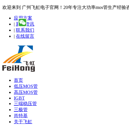
欢迎来到 广州飞虹电子官网！20年专注大功率mos管生产经验咨询热线
应用方案
|
新闻资讯
|
联系我们
|
在线留言
首页
低压MOS管
高压MOS管
IGBT
三端稳压管
三极管
肖特基
关于飞虹