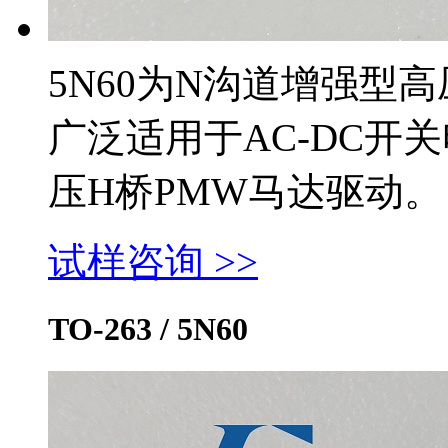
5N60为N沟道增强型
广泛适用于AC-DC开
压H桥PMW马达驱动。
试样咨询 >>
TO-263 / 5N60