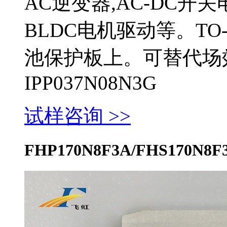
AC逆变器,AC-DC
BLDC电机驱动等。TO
池保护板上。可替代场效管
IPP037N08N3G
试样咨询 >>
FHP170N8F3A/FHS170N8F