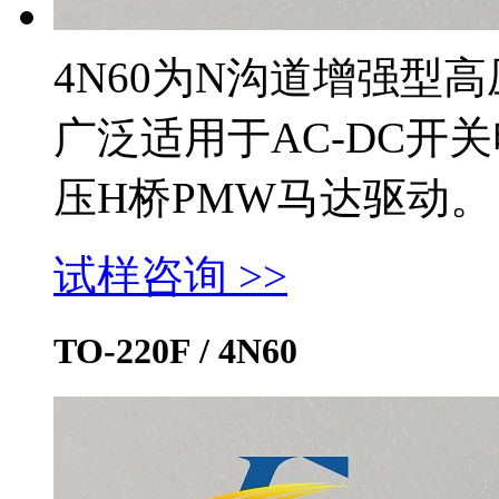
4N60为N沟道增强型
广泛适用于AC-DC开
压H桥PMW马达驱动。
试样咨询 >>
TO-220F / 4N60