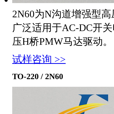
2N60为N沟道增强型
广泛适用于AC-DC开
压H桥PMW马达驱动。
试样咨询 >>
TO-220 / 2N60