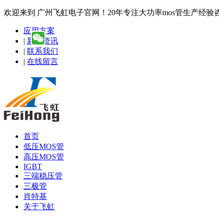
欢迎来到 广州飞虹电子官网！20年专注大功率mos管生产经验咨询热线
应用方案
|
新闻资讯
|
联系我们
|
在线留言
首页
低压MOS管
高压MOS管
IGBT
三端稳压管
三极管
肖特基
关于飞虹