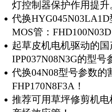
灯控制器保护作用提升
代换HYG045N03L
MOS管：FHD100N03
起草皮机电机驱动的国产M
IPP037N08N3G的型
代换04N08型号参数
FHP170N8F3A！
推荐可用草坪修剪机电机驱