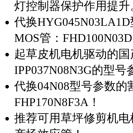
灯控制器保护作用提升
代换HYG045N03L
MOS管：FHD100N03
起草皮机电机驱动的国产M
IPP037N08N3G的型
代换04N08型号参数
FHP170N8F3A！
推荐可用草坪修剪机电机驱