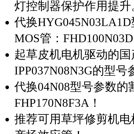
灯控制器保护作用提升
代换HYG045N03L
MOS管：FHD100N03
起草皮机电机驱动的国产M
IPP037N08N3G的型
代换04N08型号参数
FHP170N8F3A！
推荐可用草坪修剪机电机驱