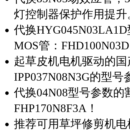
灯控制器保护作用提升
代换HYG045N03L
MOS管：FHD100N03
起草皮机电机驱动的国产M
IPP037N08N3G的型
代换04N08型号参数
FHP170N8F3A！
推荐可用草坪修剪机电机驱