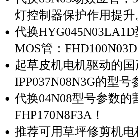
灯控制器保护作用提升
代换HYG045N03L
MOS管：FHD100N03
起草皮机电机驱动的国产M
IPP037N08N3G的型
代换04N08型号参数
FHP170N8F3A！
推荐可用草坪修剪机电机驱