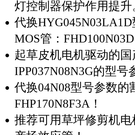
灯控制器保护作用提升
代换HYG045N03L
MOS管：FHD100N03
起草皮机电机驱动的国产M
IPP037N08N3G的型
代换04N08型号参数
FHP170N8F3A！
推荐可用草坪修剪机电机驱