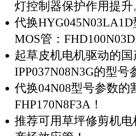
灯控制器保护作用提升
代换HYG045N03L
MOS管：FHD100N03
起草皮机电机驱动的国产M
IPP037N08N3G的型
代换04N08型号参数
FHP170N8F3A！
推荐可用草坪修剪机电机驱