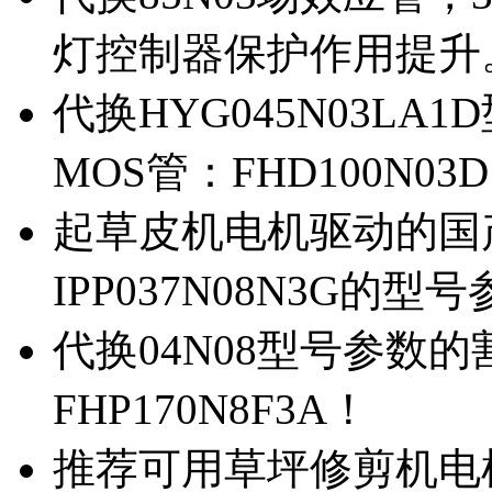
灯控制器保护作用提升
代换HYG045N03L
MOS管：FHD100N03
起草皮机电机驱动的国产M
IPP037N08N3G的型
代换04N08型号参数
FHP170N8F3A！
推荐可用草坪修剪机电机驱