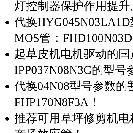
灯控制器保护作用提升
代换HYG045N03L
MOS管：FHD100N03
起草皮机电机驱动的国产M
IPP037N08N3G的型
代换04N08型号参数
FHP170N8F3A！
推荐可用草坪修剪机电机驱