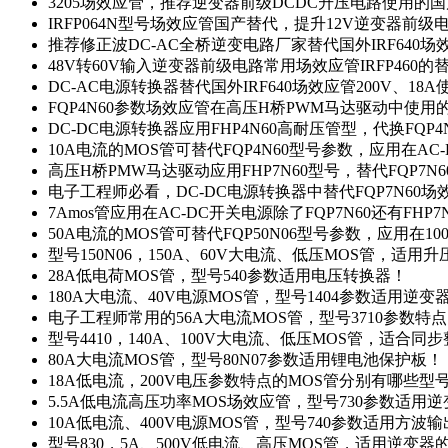
3205场效应管，推荐逆变器前级DCDC升压电路使用的
IRFP064N型号场效应管国产替代，提升12V逆变器前
推荐修正波DC-AC全桥逆变电路厂家替代国外IRF640
48V转60V输入逆变器前级电路常用场效应管IRFP460
DC-AC电源转换器替代国外IRF640场效应管200V、18
FQP4N60参数场效应管在高压H桥PWM马达驱动中使用的
DC-DC电源转换器应用FHP4N60高耐压管型，代换FQP
10A电流的MOS管可替代FQP4N60型号参数，应用在AC
高压H桥PMW马达驱动应用FHP7N60型号，替代FQP7
电子工程师必看，DC-DC电源转换器中替代FQP7N60
7Amos管应用在AC-DC开关电源除了FQP7N60还有FHP7
50A电流的MOS管可替代FQP50N06型号参数，应用在10
型号150N06，150A、60V大电流、低压MOS管，适用
28A低电荷MOS管，型号540参数适用电压转换器！
180A大电流、40V电源MOS管，型号1404参数适用逆变
电子工程师常用的56A大电流MOS管，型号3710参数特
型号4410，140A、100V大电流、低压MOS管，适合同
80A大电流MOS管，型号80N07参数适用锂电池保护板！
18A低电流，200V电压参数特点的MOS管分别有哪些型
5.5A低电流高压功率MOS场效应管，型号730参数适用逆
10A低电流、400V电源MOS管，型号740参数适用方波
型号830，5A、500V低电流、高压MOS管，适用逆变