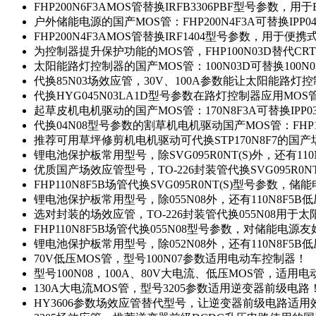
FHP200N6F3AMOS管替换IRFB3306PBF型号参数，
户外储能电源的国产MOS管：FHP200N4F3A可替换IPP0
FHP200N4F3AMOS管替换IRF1404型号参数，用于
为控制器提升保护功能的MOS管，FHP100N03D替代CRT
太阳能路灯控制器的国产MOS管：100N03D可替换100N
代换85N03场效应管，30V、100A参数能让太阳能路
代换HYG045N03LA1D型号参数在路灯控制器应用MOS管：
起草皮机电机驱动的国产MOS管：170N8F3A可替换IPP0
代换04N08型号参数的割草机电机驱动国产MOS管：FHP17
推荐可用草坪修剪机电机驱动可代换STP170N8F7的国
锂电池保护板常用型号，除SVG095R0NT(S)外，还有11
优质国产场效应管型号，TO-226封装管代换SVG095R0
FHP110N8F5B场管代换SVG095R0NT(S)型号参数，
锂电池保护板常用型号，除055N08外，还有110N8F5B
选对封装的场效应管，TO-226封装管代换055N08用于
FHP110N8F5B场管代换055N08型号参数，对储能电源
锂电池保护板常用型号，除052N08外，还有110N8F5B
70V低压MOS管，型号100N07参数适用电动车控制器！
型号100N08，100A、80V大电流、低压MOS管，适用
130A大电流MOS管，型号3205参数适用逆变器前级电路
HY3606参数场效应管替代型号，让逆变器前级电路适用