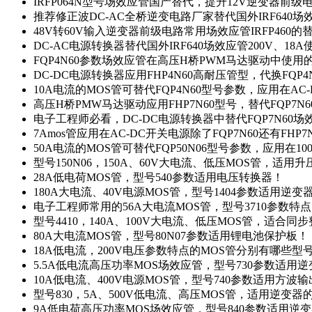
IRFP064N型号场效应管国产替代，提升12V逆变器前
推荐修正波DC-AC全桥逆变电路厂家替代国外IRF640
48V转60V输入逆变器前级电路常用场效应管IRFP460
DC-AC电源转换器替代国外IRF640场效应管200V、18
FQP4N60参数场效应管在高压H桥PWM马达驱动中使用的
DC-DC电源转换器应用FHP4N60高耐压管型，代换FQP
10A电流的MOS管可替代FQP4N60型号参数，应用在AC
高压H桥PMW马达驱动应用FHP7N60型号，替代FQP7
电子工程师必看，DC-DC电源转换器中替代FQP7N60
7Amos管应用在AC-DC开关电源除了FQP7N60还有FHP7
50A电流的MOS管可替代FQP50N06型号参数，应用在10
型号150N06，150A、60V大电流、低压MOS管，适用
28A低电荷MOS管，型号540参数适用电压转换器！
180A大电流、40V电源MOS管，型号1404参数适用逆变
电子工程师常用的56A大电流MOS管，型号3710参数特
型号4410，140A、100V大电流、低压MOS管，适合同
80A大电流MOS管，型号80N07参数适用锂电池保护板！
18A低电流，200V电压参数特点的MOS管分别有哪些型
5.5A低电流高压功率MOS场效应管，型号730参数适用逆
10A低电流、400V电源MOS管，型号740参数适用方波
型号830，5A、500V低电流、高压MOS管，适用逆变
9A低电荷高压功率MOS场效应管，型号840参数适用逆