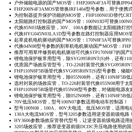
户外储能电源的国产MOS管：FHP200N4F3A可替换IPP0
FHP200N4F3AMOS管替换IRF1404型号参数，用于
为控制器提升保护功能的MOS管，FHP100N03D替代CRT
太阳能路灯控制器的国产MOS管：100N03D可替换100N
代换85N03场效应管，30V、100A参数能让太阳能路
代换HYG045N03LA1D型号参数在路灯控制器应用MOS管：
起草皮机电机驱动的国产MOS管：170N8F3A可替换IPP0
代换04N08型号参数的割草机电机驱动国产MOS管：FHP17
推荐可用草坪修剪机电机驱动可代换STP170N8F7的国
锂电池保护板常用型号，除SVG095R0NT(S)外，还有11
优质国产场效应管型号，TO-226封装管代换SVG095R0
FHP110N8F5B场管代换SVG095R0NT(S)型号参数，
锂电池保护板常用型号，除055N08外，还有110N8F5B
选对封装的场效应管，TO-226封装管代换055N08用于
FHP110N8F5B场管代换055N08型号参数，对储能电源
锂电池保护板常用型号，除052N08外，还有110N8F5B
70V低压MOS管，型号100N07参数适用电动车控制器！
型号100N08，100A、80V大电流、低压MOS管，适用
130A大电流MOS管，型号3205参数适用逆变器前级电路
HY3606参数场效应管替代型号，让逆变器前级电路适用
3205场效应管，推荐逆变器前级DCDC升压电路使用的