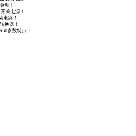
达驱动！
DC开关电源！
驱动电路！
源转换器！
N60参数特点！