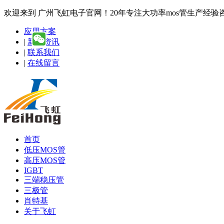
欢迎来到 广州飞虹电子官网！20年专注大功率mos管生产经验咨询热线
应用方案
|
新闻资讯
|
联系我们
|
在线留言
首页
低压MOS管
高压MOS管
IGBT
三端稳压管
三极管
肖特基
关于飞虹