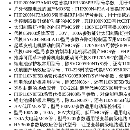
FHP200N6F3AMOS管替换IRFB3306PBF型号参数，
户外储能电源的国产MOS管：FHP200N4F3A可替换IPP0
FHP200N4F3AMOS管替换IRF1404型号参数，用于
为控制器提升保护功能的MOS管，FHP100N03D替代CRT
太阳能路灯控制器的国产MOS管：100N03D可替换100N
代换85N03场效应管，30V、100A参数能让太阳能路
代换HYG045N03LA1D型号参数在路灯控制器应用MOS管：
起草皮机电机驱动的国产MOS管：170N8F3A可替换IPP0
代换04N08型号参数的割草机电机驱动国产MOS管：FHP17
推荐可用草坪修剪机电机驱动可代换STP170N8F7的国
锂电池保护板常用型号，除SVG095R0NT(S)外，还有11
优质国产场效应管型号，TO-226封装管代换SVG095R0
FHP110N8F5B场管代换SVG095R0NT(S)型号参数，
锂电池保护板常用型号，除055N08外，还有110N8F5B
选对封装的场效应管，TO-226封装管代换055N08用于
FHP110N8F5B场管代换055N08型号参数，对储能电源
锂电池保护板常用型号，除052N08外，还有110N8F5B
70V低压MOS管，型号100N07参数适用电动车控制器！
型号100N08，100A、80V大电流、低压MOS管，适用
130A大电流MOS管，型号3205参数适用逆变器前级电路
HY3606参数场效应管替代型号，让逆变器前级电路适用