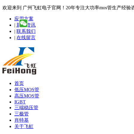
欢迎来到 广州飞虹电子官网！20年专注大功率mos管生产经验咨询热线
应用方案
|
新闻资讯
|
联系我们
|
在线留言
首页
低压MOS管
高压MOS管
IGBT
三端稳压管
三极管
肖特基
关于飞虹