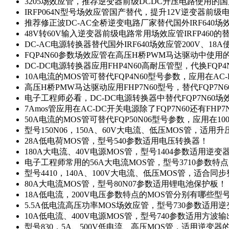
3205场效应管，推荐逆变器前级DCDC升压电路使用的
IRFP064N型号场效应管国产替代，提升12V逆变器前
推荐修正波DC-AC全桥逆变电路厂家替代国外IRF640
48V转60V输入逆变器前级电路常用场效应管IRFP460
DC-AC电源转换器替代国外IRF640场效应管200V、18
FQP4N60参数场效应管在高压H桥PWM马达驱动中使用的
DC-DC电源转换器应用FHP4N60高耐压管型，代换FQP
10A电流的MOS管可替代FQP4N60型号参数，应用在AC
高压H桥PMW马达驱动应用FHP7N60型号，替代FQP7
电子工程师必看，DC-DC电源转换器中替代FQP7N60
7Amos管应用在AC-DC开关电源除了FQP7N60还有FHP7
50A电流的MOS管可替代FQP50N06型号参数，应用在10
型号150N06，150A、60V大电流、低压MOS管，适用
28A低电荷MOS管，型号540参数适用电压转换器！
180A大电流、40V电源MOS管，型号1404参数适用逆变
电子工程师常用的56A大电流MOS管，型号3710参数特
型号4410，140A、100V大电流、低压MOS管，适合同
80A大电流MOS管，型号80N07参数适用锂电池保护板！
18A低电流，200V电压参数特点的MOS管分别有哪些型
5.5A低电流高压功率MOS场效应管，型号730参数适用逆
10A低电流、400V电源MOS管，型号740参数适用方波
型号830，5A、500V低电流、高压MOS管，适用逆变