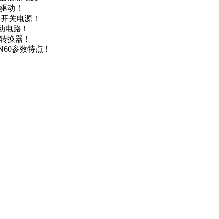
达驱动！
DC开关电源！
驱动电路！
源转换器！
N60参数特点！