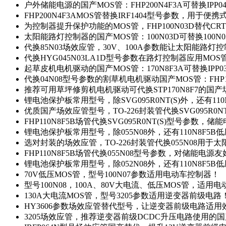
户外储能电源的国产MOS管：FHP200N4F3A可替换IPP0
FHP200N4F3AMOS管替换IRF1404型号参数，用于
为控制器提升保护功能的MOS管，FHP100N03D替代CRT
太阳能路灯控制器的国产MOS管：100N03D可替换100N
代换85N03场效应管，30V、100A参数能让太阳能路
代换HYG045N03LA1D型号参数在路灯控制器应用MOS管：
起草皮机电机驱动的国产MOS管：170N8F3A可替换IPP0
代换04N08型号参数的割草机电机驱动国产MOS管：FHP17
推荐可用草坪修剪机电机驱动可代换STP170N8F7的国
锂电池保护板常用型号，除SVG095R0NT(S)外，还有11
优质国产场效应管型号，TO-226封装管代换SVG095R0
FHP110N8F5B场管代换SVG095R0NT(S)型号参数，
锂电池保护板常用型号，除055N08外，还有110N8F5B
选对封装的场效应管，TO-226封装管代换055N08用于
FHP110N8F5B场管代换055N08型号参数，对储能电源
锂电池保护板常用型号，除052N08外，还有110N8F5B
70V低压MOS管，型号100N07参数适用电动车控制器！
型号100N08，100A、80V大电流、低压MOS管，适用
130A大电流MOS管，型号3205参数适用逆变器前级电路
HY3606参数场效应管替代型号，让逆变器前级电路适用
3205场效应管，推荐逆变器前级DCDC升压电路使用的