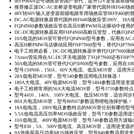
IRFP064N型号场效应管国产替代，提升12V逆变器前
推荐修正波DC-AC全桥逆变电路厂家替代国外IRF640
48V转60V输入逆变器前级电路常用场效应管IRFP460
DC-AC电源转换器替代国外IRF640场效应管200V、18
FQP4N60参数场效应管在高压H桥PWM马达驱动中使用的
DC-DC电源转换器应用FHP4N60高耐压管型，代换FQP
10A电流的MOS管可替代FQP4N60型号参数，应用在AC
高压H桥PMW马达驱动应用FHP7N60型号，替代FQP7
电子工程师必看，DC-DC电源转换器中替代FQP7N60
7Amos管应用在AC-DC开关电源除了FQP7N60还有FHP7
50A电流的MOS管可替代FQP50N06型号参数，应用在10
型号150N06，150A、60V大电流、低压MOS管，适用
28A低电荷MOS管，型号540参数适用电压转换器！
180A大电流、40V电源MOS管，型号1404参数适用逆变
电子工程师常用的56A大电流MOS管，型号3710参数特
型号4410，140A、100V大电流、低压MOS管，适合同
80A大电流MOS管，型号80N07参数适用锂电池保护板！
18A低电流，200V电压参数特点的MOS管分别有哪些型
5.5A低电流高压功率MOS场效应管，型号730参数适用逆
10A低电流、400V电源MOS管，型号740参数适用方波
型号830，5A、500V低电流、高压MOS管，适用逆变
9A低电荷高压功率MOS场效应管，型号840参数适用逆