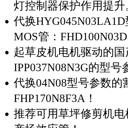
灯控制器保护作用提升
代换HYG045N03L
MOS管：FHD100N03
起草皮机电机驱动的国产M
IPP037N08N3G的型
代换04N08型号参数
FHP170N8F3A！
推荐可用草坪修剪机电机驱