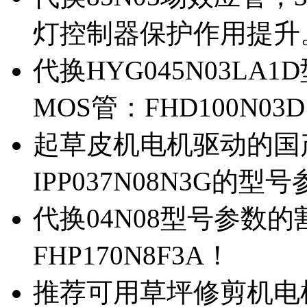
灯控制器保护作用提升
代换HYG045N03L
MOS管：FHD100N03
起草皮机电机驱动的国产M
IPP037N08N3G的型
代换04N08型号参数
FHP170N8F3A！
推荐可用草坪修剪机电机驱