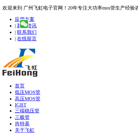
欢迎来到 广州飞虹电子官网！20年专注大功率mos管生产经验咨询热线
应用方案
|
新闻资讯
|
联系我们
|
在线留言
首页
低压MOS管
高压MOS管
IGBT
三端稳压管
三极管
肖特基
关于飞虹