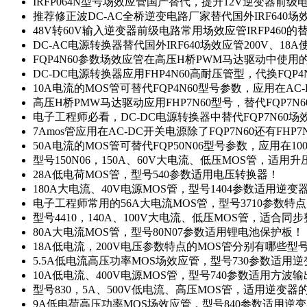
IRFP064N型号场效应管国产替代，提升12V逆变器前
推荐修正波DC-AC全桥逆变电路厂家替代国外IRF640
48V转60V输入逆变器前级电路常用场效应管IRFP460
DC-AC电源转换器替代国外IRF640场效应管200V、18
FQP4N60参数场效应管在高压H桥PWM马达驱动中使用的
DC-DC电源转换器应用FHP4N60高耐压管型，代换FQP
10A电流的MOS管可替代FQP4N60型号参数，应用在AC
高压H桥PMW马达驱动应用FHP7N60型号，替代FQP7
电子工程师必看，DC-DC电源转换器中替代FQP7N60
7Amos管应用在AC-DC开关电源除了FQP7N60还有FHP7
50A电流的MOS管可替代FQP50N06型号参数，应用在10
型号150N06，150A、60V大电流、低压MOS管，适用
28A低电荷MOS管，型号540参数适用电压转换器！
180A大电流、40V电源MOS管，型号1404参数适用逆变
电子工程师常用的56A大电流MOS管，型号3710参数特
型号4410，140A、100V大电流、低压MOS管，适合同
80A大电流MOS管，型号80N07参数适用锂电池保护板！
18A低电流，200V电压参数特点的MOS管分别有哪些型
5.5A低电流高压功率MOS场效应管，型号730参数适用逆
10A低电流、400V电源MOS管，型号740参数适用方波
型号830，5A、500V低电流、高压MOS管，适用逆变
9A低电荷高压功率MOS场效应管，型号840参数适用逆