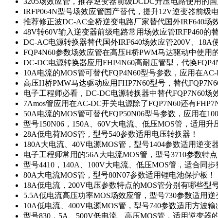
3205场效应管，推荐逆变器前级DCDC升压电路使用的
IRFP064N型号场效应管国产替代，提升12V逆变器前
推荐修正波DC-AC全桥逆变电路厂家替代国外IRF640
48V转60V输入逆变器前级电路常用场效应管IRFP460
DC-AC电源转换器替代国外IRF640场效应管200V、18
FQP4N60参数场效应管在高压H桥PWM马达驱动中使用的
DC-DC电源转换器应用FHP4N60高耐压管型，代换FQP
10A电流的MOS管可替代FQP4N60型号参数，应用在AC
高压H桥PMW马达驱动应用FHP7N60型号，替代FQP7
电子工程师必看，DC-DC电源转换器中替代FQP7N60
7Amos管应用在AC-DC开关电源除了FQP7N60还有FHP7
50A电流的MOS管可替代FQP50N06型号参数，应用在10
型号150N06，150A、60V大电流、低压MOS管，适用
28A低电荷MOS管，型号540参数适用电压转换器！
180A大电流、40V电源MOS管，型号1404参数适用逆变
电子工程师常用的56A大电流MOS管，型号3710参数特
型号4410，140A、100V大电流、低压MOS管，适合同
80A大电流MOS管，型号80N07参数适用锂电池保护板！
18A低电流，200V电压参数特点的MOS管分别有哪些型
5.5A低电流高压功率MOS场效应管，型号730参数适用逆
10A低电流、400V电源MOS管，型号740参数适用方波
型号830，5A、500V低电流、高压MOS管，适用逆变