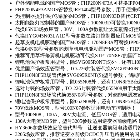
户外储能电源的国产MOS管：FHP200N4F3A可替换IPP0
FHP200N4F3AMOS管替换IRF1404型号参数，用于
为控制器提升保护功能的MOS管，FHP100N03D替代CRT
太阳能路灯控制器的国产MOS管：100N03D可替换100N
代换85N03场效应管，30V、100A参数能让太阳能路
代换HYG045N03LA1D型号参数在路灯控制器应用MOS管：
起草皮机电机驱动的国产MOS管：170N8F3A可替换IPP0
代换04N08型号参数的割草机电机驱动国产MOS管：FHP17
推荐可用草坪修剪机电机驱动可代换STP170N8F7的国
锂电池保护板常用型号，除SVG095R0NT(S)外，还有11
优质国产场效应管型号，TO-226封装管代换SVG095R0
FHP110N8F5B场管代换SVG095R0NT(S)型号参数，
锂电池保护板常用型号，除055N08外，还有110N8F5B
选对封装的场效应管，TO-226封装管代换055N08用于
FHP110N8F5B场管代换055N08型号参数，对储能电源
锂电池保护板常用型号，除052N08外，还有110N8F5B
70V低压MOS管，型号100N07参数适用电动车控制器！
型号100N08，100A、80V大电流、低压MOS管，适用
130A大电流MOS管，型号3205参数适用逆变器前级电路
HY3606参数场效应管替代型号，让逆变器前级电路适用
3205场效应管，推荐逆变器前级DCDC升压电路使用的