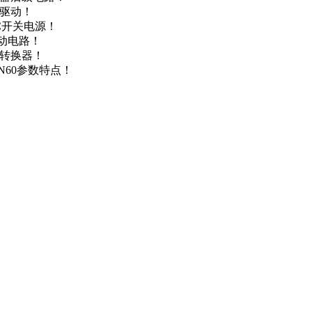
达驱动！
DC开关电源！
驱动电路！
源转换器！
N60参数特点！