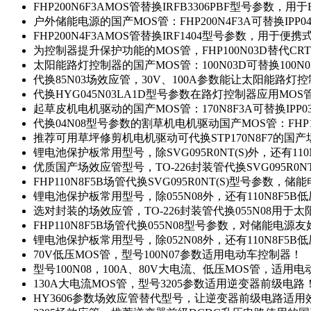
FHP200N6F3AMOS管替换IRFB3306PBF型号参数，
户外储能电源的国产MOS管：FHP200N4F3A可替换IPP0
FHP200N4F3AMOS管替换IRF1404型号参数，用于
为控制器提升保护功能的MOS管，FHP100N03D替代CRT
太阳能路灯控制器的国产MOS管：100N03D可替换100N
代换85N03场效应管，30V、100A参数能让太阳能路
代换HYG045N03LA1D型号参数在路灯控制器应用MOS管：
起草皮机电机驱动的国产MOS管：170N8F3A可替换IPP0
代换04N08型号参数的割草机电机驱动国产MOS管：FHP17
推荐可用草坪修剪机电机驱动可代换STP170N8F7的国
锂电池保护板常用型号，除SVG095R0NT(S)外，还有11
优质国产场效应管型号，TO-226封装管代换SVG095R0
FHP110N8F5B场管代换SVG095R0NT(S)型号参数，
锂电池保护板常用型号，除055N08外，还有110N8F5B
选对封装的场效应管，TO-226封装管代换055N08用于
FHP110N8F5B场管代换055N08型号参数，对储能电源
锂电池保护板常用型号，除052N08外，还有110N8F5B
70V低压MOS管，型号100N07参数适用电动车控制器！
型号100N08，100A、80V大电流、低压MOS管，适用
130A大电流MOS管，型号3205参数适用逆变器前级电路
HY3606参数场效应管替代型号，让逆变器前级电路适用