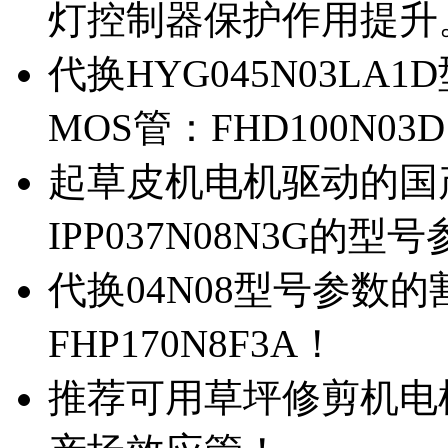
灯控制器保护作用提升
代换HYG045N03L
MOS管：FHD100N03
起草皮机电机驱动的国产M
IPP037N08N3G的型
代换04N08型号参数
FHP170N8F3A！
推荐可用草坪修剪机电机驱