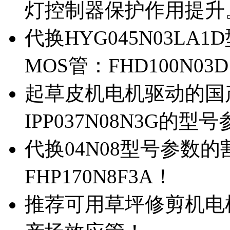
灯控制器保护作用提升
代换HYG045N03L
MOS管：FHD100N03
起草皮机电机驱动的国产M
IPP037N08N3G的型
代换04N08型号参数
FHP170N8F3A！
推荐可用草坪修剪机电机驱