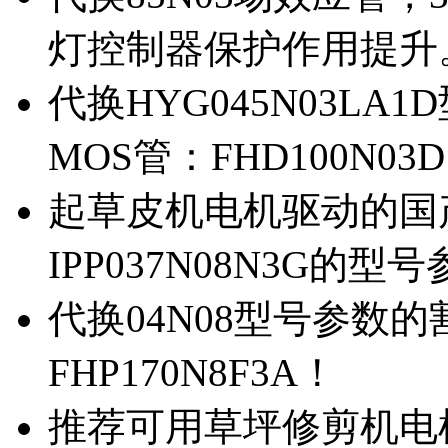
灯控制器保护作用提升
代换HYG045N03L
MOS管：FHD100N03
起草皮机电机驱动的国产M
IPP037N08N3G的型
代换04N08型号参数
FHP170N8F3A！
推荐可用草坪修剪机电机驱