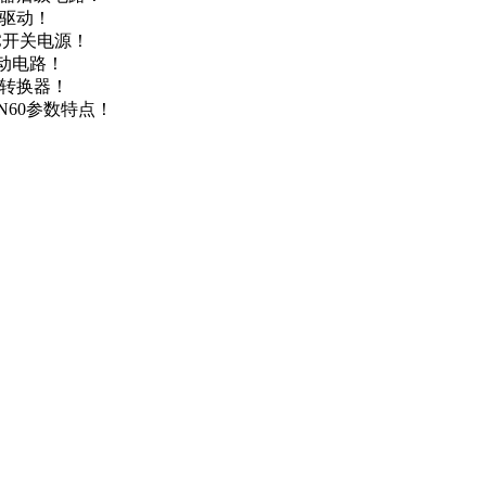
达驱动！
DC开关电源！
驱动电路！
源转换器！
N60参数特点！