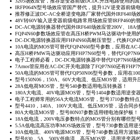
3205场效应管，推荐逆变器前级DCDC升压电路使用的
IRFP064N型号场效应管国产替代，提升12V逆变器前
推荐修正波DC-AC全桥逆变电路厂家替代国外IRF640
48V转60V输入逆变器前级电路常用场效应管IRFP460
DC-AC电源转换器替代国外IRF640场效应管200V、18
FQP4N60参数场效应管在高压H桥PWM马达驱动中使用的
DC-DC电源转换器应用FHP4N60高耐压管型，代换FQP
10A电流的MOS管可替代FQP4N60型号参数，应用在AC
高压H桥PMW马达驱动应用FHP7N60型号，替代FQP7
电子工程师必看，DC-DC电源转换器中替代FQP7N60
7Amos管应用在AC-DC开关电源除了FQP7N60还有FHP7
50A电流的MOS管可替代FQP50N06型号参数，应用在10
型号150N06，150A、60V大电流、低压MOS管，适用
28A低电荷MOS管，型号540参数适用电压转换器！
180A大电流、40V电源MOS管，型号1404参数适用逆变
电子工程师常用的56A大电流MOS管，型号3710参数特
型号4410，140A、100V大电流、低压MOS管，适合同
80A大电流MOS管，型号80N07参数适用锂电池保护板！
18A低电流，200V电压参数特点的MOS管分别有哪些型
5.5A低电流高压功率MOS场效应管，型号730参数适用逆
10A低电流、400V电源MOS管，型号740参数适用方波
型号830，5A、500V低电流、高压MOS管，适用逆变