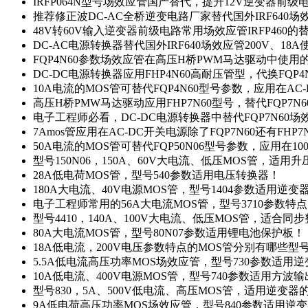
IRFP064N型号场效应管国产替代，提升12V逆变器前
推荐修正波DC-AC全桥逆变电路厂家替代国外IRF640
48V转60V输入逆变器前级电路常用场效应管IRFP460
DC-AC电源转换器替代国外IRF640场效应管200V、18
FQP4N60参数场效应管在高压H桥PWM马达驱动中使用的
DC-DC电源转换器应用FHP4N60高耐压管型，代换FQP
10A电流的MOS管可替代FQP4N60型号参数，应用在AC
高压H桥PMW马达驱动应用FHP7N60型号，替代FQP7
电子工程师必看，DC-DC电源转换器中替代FQP7N60
7Amos管应用在AC-DC开关电源除了FQP7N60还有FHP7
50A电流的MOS管可替代FQP50N06型号参数，应用在10
型号150N06，150A、60V大电流、低压MOS管，适用
28A低电荷MOS管，型号540参数适用电压转换器！
180A大电流、40V电源MOS管，型号1404参数适用逆变
电子工程师常用的56A大电流MOS管，型号3710参数特
型号4410，140A、100V大电流、低压MOS管，适合同
80A大电流MOS管，型号80N07参数适用锂电池保护板！
18A低电流，200V电压参数特点的MOS管分别有哪些型
5.5A低电流高压功率MOS场效应管，型号730参数适用逆
10A低电流、400V电源MOS管，型号740参数适用方波
型号830，5A、500V低电流、高压MOS管，适用逆变
9A低电荷高压功率MOS场效应管，型号840参数适用逆