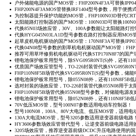
户外储能电源的国产MOS管：FHP200N4F3A可替换IPP0
FHP200N4F3AMOS管替换IRF1404型号参数，用于
为控制器提升保护功能的MOS管，FHP100N03D替代CRT
太阳能路灯控制器的国产MOS管：100N03D可替换100N
代换85N03场效应管，30V、100A参数能让太阳能路
代换HYG045N03LA1D型号参数在路灯控制器应用MOS管：
起草皮机电机驱动的国产MOS管：170N8F3A可替换IPP0
代换04N08型号参数的割草机电机驱动国产MOS管：FHP17
推荐可用草坪修剪机电机驱动可代换STP170N8F7的国
锂电池保护板常用型号，除SVG095R0NT(S)外，还有11
优质国产场效应管型号，TO-226封装管代换SVG095R0
FHP110N8F5B场管代换SVG095R0NT(S)型号参数，
锂电池保护板常用型号，除055N08外，还有110N8F5B
选对封装的场效应管，TO-226封装管代换055N08用于
FHP110N8F5B场管代换055N08型号参数，对储能电源
锂电池保护板常用型号，除052N08外，还有110N8F5B
70V低压MOS管，型号100N07参数适用电动车控制器！
型号100N08，100A、80V大电流、低压MOS管，适用
130A大电流MOS管，型号3205参数适用逆变器前级电路
HY3606参数场效应管替代型号，让逆变器前级电路适用
3205场效应管，推荐逆变器前级DCDC升压电路使用的