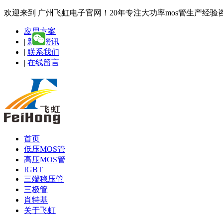
欢迎来到 广州飞虹电子官网！20年专注大功率mos管生产经验咨询热线
应用方案
|
新闻资讯
|
联系我们
|
在线留言
首页
低压MOS管
高压MOS管
IGBT
三端稳压管
三极管
肖特基
关于飞虹