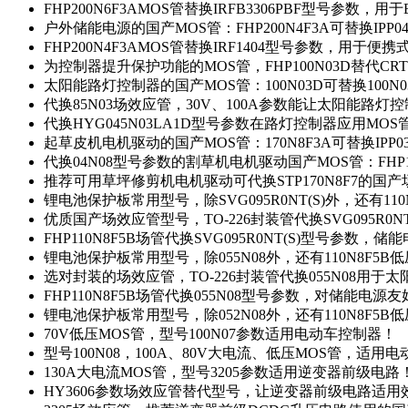
FHP200N6F3AMOS管替换IRFB3306PBF型号参数，
户外储能电源的国产MOS管：FHP200N4F3A可替换IPP0
FHP200N4F3AMOS管替换IRF1404型号参数，用于
为控制器提升保护功能的MOS管，FHP100N03D替代CRT
太阳能路灯控制器的国产MOS管：100N03D可替换100N
代换85N03场效应管，30V、100A参数能让太阳能路
代换HYG045N03LA1D型号参数在路灯控制器应用MOS管：
起草皮机电机驱动的国产MOS管：170N8F3A可替换IPP0
代换04N08型号参数的割草机电机驱动国产MOS管：FHP17
推荐可用草坪修剪机电机驱动可代换STP170N8F7的国
锂电池保护板常用型号，除SVG095R0NT(S)外，还有11
优质国产场效应管型号，TO-226封装管代换SVG095R0
FHP110N8F5B场管代换SVG095R0NT(S)型号参数，
锂电池保护板常用型号，除055N08外，还有110N8F5B
选对封装的场效应管，TO-226封装管代换055N08用于
FHP110N8F5B场管代换055N08型号参数，对储能电源
锂电池保护板常用型号，除052N08外，还有110N8F5B
70V低压MOS管，型号100N07参数适用电动车控制器！
型号100N08，100A、80V大电流、低压MOS管，适用
130A大电流MOS管，型号3205参数适用逆变器前级电路
HY3606参数场效应管替代型号，让逆变器前级电路适用