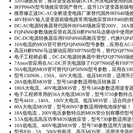
3205场效应管，推荐逆变器前级DCDC升压电路使用的
IRFP064N型号场效应管国产替代，提升12V逆变器前
推荐修正波DC-AC全桥逆变电路厂家替代国外IRF640
48V转60V输入逆变器前级电路常用场效应管IRFP460
DC-AC电源转换器替代国外IRF640场效应管200V、18
FQP4N60参数场效应管在高压H桥PWM马达驱动中使用的
DC-DC电源转换器应用FHP4N60高耐压管型，代换FQP
10A电流的MOS管可替代FQP4N60型号参数，应用在AC
高压H桥PMW马达驱动应用FHP7N60型号，替代FQP7
电子工程师必看，DC-DC电源转换器中替代FQP7N60
7Amos管应用在AC-DC开关电源除了FQP7N60还有FHP7
50A电流的MOS管可替代FQP50N06型号参数，应用在10
型号150N06，150A、60V大电流、低压MOS管，适用
28A低电荷MOS管，型号540参数适用电压转换器！
180A大电流、40V电源MOS管，型号1404参数适用逆变
电子工程师常用的56A大电流MOS管，型号3710参数特
型号4410，140A、100V大电流、低压MOS管，适合同
80A大电流MOS管，型号80N07参数适用锂电池保护板！
18A低电流，200V电压参数特点的MOS管分别有哪些型
5.5A低电流高压功率MOS场效应管，型号730参数适用逆
10A低电流、400V电源MOS管，型号740参数适用方波
型号830，5A、500V低电流、高压MOS管，适用逆变