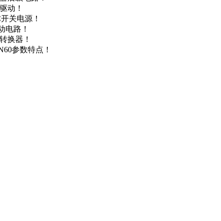
达驱动！
DC开关电源！
驱动电路！
源转换器！
N60参数特点！