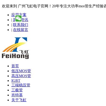
欢迎来到 广州飞虹电子官网！20年专注大功率mos管生产经验咨询热线
应用方案
|
新闻资讯
|
联系我们
|
在线留言
首页
低压MOS管
高压MOS管
IGBT
三端稳压管
三极管
肖特基
关于飞虹