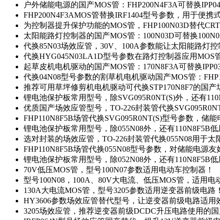
户外储能电源的国产MOS管：FHP200N4F3A可替换IPP0
FHP200N4F3AMOS管替换IRF1404型号参数，用于
为控制器提升保护功能的MOS管，FHP100N03D替代CRT
太阳能路灯控制器的国产MOS管：100N03D可替换100N
代换85N03场效应管，30V、100A参数能让太阳能路
代换HYG045N03LA1D型号参数在路灯控制器应用MOS管：
起草皮机电机驱动的国产MOS管：170N8F3A可替换IPP0
代换04N08型号参数的割草机电机驱动国产MOS管：FHP17
推荐可用草坪修剪机电机驱动可代换STP170N8F7的国
锂电池保护板常用型号，除SVG095R0NT(S)外，还有11
优质国产场效应管型号，TO-226封装管代换SVG095R0
FHP110N8F5B场管代换SVG095R0NT(S)型号参数，
锂电池保护板常用型号，除055N08外，还有110N8F5B
选对封装的场效应管，TO-226封装管代换055N08用于
FHP110N8F5B场管代换055N08型号参数，对储能电源
锂电池保护板常用型号，除052N08外，还有110N8F5B
70V低压MOS管，型号100N07参数适用电动车控制器！
型号100N08，100A、80V大电流、低压MOS管，适用
130A大电流MOS管，型号3205参数适用逆变器前级电路
HY3606参数场效应管替代型号，让逆变器前级电路适用
3205场效应管，推荐逆变器前级DCDC升压电路使用的