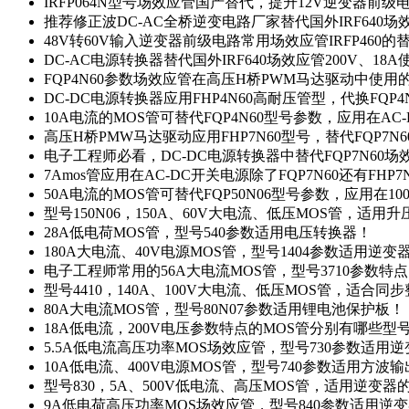
IRFP064N型号场效应管国产替代，提升12V逆变器前
推荐修正波DC-AC全桥逆变电路厂家替代国外IRF640
48V转60V输入逆变器前级电路常用场效应管IRFP460
DC-AC电源转换器替代国外IRF640场效应管200V、18
FQP4N60参数场效应管在高压H桥PWM马达驱动中使用的
DC-DC电源转换器应用FHP4N60高耐压管型，代换FQP
10A电流的MOS管可替代FQP4N60型号参数，应用在AC
高压H桥PMW马达驱动应用FHP7N60型号，替代FQP7
电子工程师必看，DC-DC电源转换器中替代FQP7N60
7Amos管应用在AC-DC开关电源除了FQP7N60还有FHP7
50A电流的MOS管可替代FQP50N06型号参数，应用在10
型号150N06，150A、60V大电流、低压MOS管，适用
28A低电荷MOS管，型号540参数适用电压转换器！
180A大电流、40V电源MOS管，型号1404参数适用逆变
电子工程师常用的56A大电流MOS管，型号3710参数特
型号4410，140A、100V大电流、低压MOS管，适合同
80A大电流MOS管，型号80N07参数适用锂电池保护板！
18A低电流，200V电压参数特点的MOS管分别有哪些型
5.5A低电流高压功率MOS场效应管，型号730参数适用逆
10A低电流、400V电源MOS管，型号740参数适用方波
型号830，5A、500V低电流、高压MOS管，适用逆变
9A低电荷高压功率MOS场效应管，型号840参数适用逆