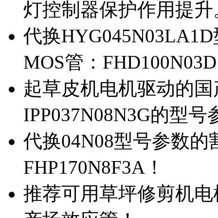
灯控制器保护作用提升
代换HYG045N03L
MOS管：FHD100N03
起草皮机电机驱动的国产M
IPP037N08N3G的型
代换04N08型号参数
FHP170N8F3A！
推荐可用草坪修剪机电机驱