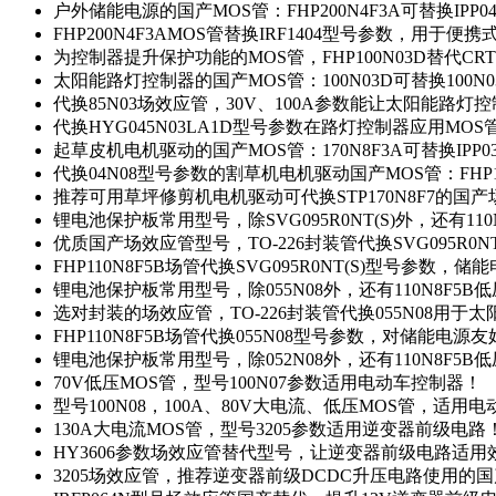
户外储能电源的国产MOS管：FHP200N4F3A可替换IPP0
FHP200N4F3AMOS管替换IRF1404型号参数，用于
为控制器提升保护功能的MOS管，FHP100N03D替代CRT
太阳能路灯控制器的国产MOS管：100N03D可替换100N
代换85N03场效应管，30V、100A参数能让太阳能路
代换HYG045N03LA1D型号参数在路灯控制器应用MOS管：
起草皮机电机驱动的国产MOS管：170N8F3A可替换IPP0
代换04N08型号参数的割草机电机驱动国产MOS管：FHP17
推荐可用草坪修剪机电机驱动可代换STP170N8F7的国
锂电池保护板常用型号，除SVG095R0NT(S)外，还有11
优质国产场效应管型号，TO-226封装管代换SVG095R0
FHP110N8F5B场管代换SVG095R0NT(S)型号参数，
锂电池保护板常用型号，除055N08外，还有110N8F5B
选对封装的场效应管，TO-226封装管代换055N08用于
FHP110N8F5B场管代换055N08型号参数，对储能电源
锂电池保护板常用型号，除052N08外，还有110N8F5B
70V低压MOS管，型号100N07参数适用电动车控制器！
型号100N08，100A、80V大电流、低压MOS管，适用
130A大电流MOS管，型号3205参数适用逆变器前级电路
HY3606参数场效应管替代型号，让逆变器前级电路适用
3205场效应管，推荐逆变器前级DCDC升压电路使用的