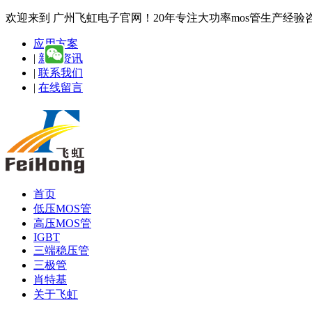
欢迎来到 广州飞虹电子官网！20年专注大功率mos管生产经验咨询热线
应用方案
|
新闻资讯
|
联系我们
|
在线留言
首页
低压MOS管
高压MOS管
IGBT
三端稳压管
三极管
肖特基
关于飞虹