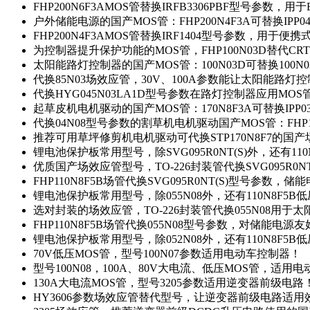
FHP200N6F3AMOS管替换IRFB3306PBF型号参数，
户外储能电源的国产MOS管：FHP200N4F3A可替换IPP0
FHP200N4F3AMOS管替换IRF1404型号参数，用于
为控制器提升保护功能的MOS管，FHP100N03D替代CRT
太阳能路灯控制器的国产MOS管：100N03D可替换100N
代换85N03场效应管，30V、100A参数能让太阳能路
代换HYG045N03LA1D型号参数在路灯控制器应用MOS管：
起草皮机电机驱动的国产MOS管：170N8F3A可替换IPP0
代换04N08型号参数的割草机电机驱动国产MOS管：FHP17
推荐可用草坪修剪机电机驱动可代换STP170N8F7的国
锂电池保护板常用型号，除SVG095R0NT(S)外，还有11
优质国产场效应管型号，TO-226封装管代换SVG095R0
FHP110N8F5B场管代换SVG095R0NT(S)型号参数，
锂电池保护板常用型号，除055N08外，还有110N8F5B
选对封装的场效应管，TO-226封装管代换055N08用于
FHP110N8F5B场管代换055N08型号参数，对储能电源
锂电池保护板常用型号，除052N08外，还有110N8F5B
70V低压MOS管，型号100N07参数适用电动车控制器！
型号100N08，100A、80V大电流、低压MOS管，适用
130A大电流MOS管，型号3205参数适用逆变器前级电路
HY3606参数场效应管替代型号，让逆变器前级电路适用