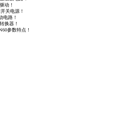
达驱动！
DC开关电源！
驱动电路！
源转换器！
N60参数特点！