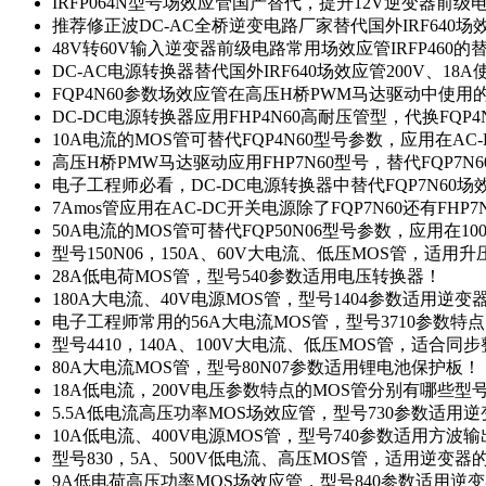
IRFP064N型号场效应管国产替代，提升12V逆变器前
推荐修正波DC-AC全桥逆变电路厂家替代国外IRF640
48V转60V输入逆变器前级电路常用场效应管IRFP460
DC-AC电源转换器替代国外IRF640场效应管200V、18
FQP4N60参数场效应管在高压H桥PWM马达驱动中使用的
DC-DC电源转换器应用FHP4N60高耐压管型，代换FQP
10A电流的MOS管可替代FQP4N60型号参数，应用在AC
高压H桥PMW马达驱动应用FHP7N60型号，替代FQP7
电子工程师必看，DC-DC电源转换器中替代FQP7N60
7Amos管应用在AC-DC开关电源除了FQP7N60还有FHP7
50A电流的MOS管可替代FQP50N06型号参数，应用在10
型号150N06，150A、60V大电流、低压MOS管，适用
28A低电荷MOS管，型号540参数适用电压转换器！
180A大电流、40V电源MOS管，型号1404参数适用逆变
电子工程师常用的56A大电流MOS管，型号3710参数特
型号4410，140A、100V大电流、低压MOS管，适合同
80A大电流MOS管，型号80N07参数适用锂电池保护板！
18A低电流，200V电压参数特点的MOS管分别有哪些型
5.5A低电流高压功率MOS场效应管，型号730参数适用逆
10A低电流、400V电源MOS管，型号740参数适用方波
型号830，5A、500V低电流、高压MOS管，适用逆变
9A低电荷高压功率MOS场效应管，型号840参数适用逆