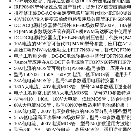
3205场效应管，推荐逆变器前级DCDC升压电路使用的
IRFP064N型号场效应管国产替代，提升12V逆变器前
推荐修正波DC-AC全桥逆变电路厂家替代国外IRF640
48V转60V输入逆变器前级电路常用场效应管IRFP460
DC-AC电源转换器替代国外IRF640场效应管200V、18
FQP4N60参数场效应管在高压H桥PWM马达驱动中使用的
DC-DC电源转换器应用FHP4N60高耐压管型，代换FQP
10A电流的MOS管可替代FQP4N60型号参数，应用在AC
高压H桥PMW马达驱动应用FHP7N60型号，替代FQP7
电子工程师必看，DC-DC电源转换器中替代FQP7N60
7Amos管应用在AC-DC开关电源除了FQP7N60还有FHP7
50A电流的MOS管可替代FQP50N06型号参数，应用在10
型号150N06，150A、60V大电流、低压MOS管，适用
28A低电荷MOS管，型号540参数适用电压转换器！
180A大电流、40V电源MOS管，型号1404参数适用逆变
电子工程师常用的56A大电流MOS管，型号3710参数特
型号4410，140A、100V大电流、低压MOS管，适合同
80A大电流MOS管，型号80N07参数适用锂电池保护板！
18A低电流，200V电压参数特点的MOS管分别有哪些型
5.5A低电流高压功率MOS场效应管，型号730参数适用逆
10A低电流、400V电源MOS管，型号740参数适用方波
型号830，5A、500V低电流、高压MOS管，适用逆变