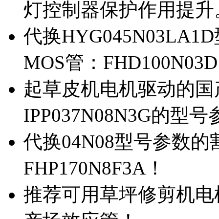
灯控制器保护作用提升
代换HYG045N03L
MOS管：FHD100N03
起草皮机电机驱动的国产M
IPP037N08N3G的型
代换04N08型号参数
FHP170N8F3A！
推荐可用草坪修剪机电机驱