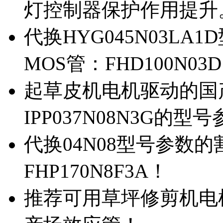
灯控制器保护作用提升
代换HYG045N03L
MOS管：FHD100N03
起草皮机电机驱动的国产M
IPP037N08N3G的型
代换04N08型号参数
FHP170N8F3A！
推荐可用草坪修剪机电机驱