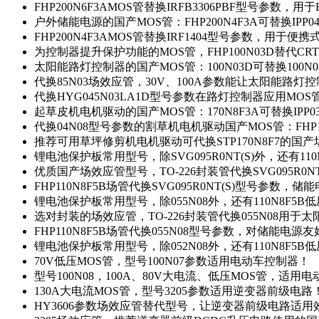
FHP200N6F3AMOS管替换IRFB3306PBF型号参数，
户外储能电源的国产MOS管：FHP200N4F3A可替换IPP0
FHP200N4F3AMOS管替换IRF1404型号参数，用于
为控制器提升保护功能的MOS管，FHP100N03D替代CRT
太阳能路灯控制器的国产MOS管：100N03D可替换100N
代换85N03场效应管，30V、100A参数能让太阳能路
代换HYG045N03LA1D型号参数在路灯控制器应用MOS管：
起草皮机电机驱动的国产MOS管：170N8F3A可替换IPP0
代换04N08型号参数的割草机电机驱动国产MOS管：FHP17
推荐可用草坪修剪机电机驱动可代换STP170N8F7的国
锂电池保护板常用型号，除SVG095R0NT(S)外，还有11
优质国产场效应管型号，TO-226封装管代换SVG095R0
FHP110N8F5B场管代换SVG095R0NT(S)型号参数，
锂电池保护板常用型号，除055N08外，还有110N8F5B
选对封装的场效应管，TO-226封装管代换055N08用于
FHP110N8F5B场管代换055N08型号参数，对储能电源
锂电池保护板常用型号，除052N08外，还有110N8F5B
70V低压MOS管，型号100N07参数适用电动车控制器！
型号100N08，100A、80V大电流、低压MOS管，适用
130A大电流MOS管，型号3205参数适用逆变器前级电路
HY3606参数场效应管替代型号，让逆变器前级电路适用