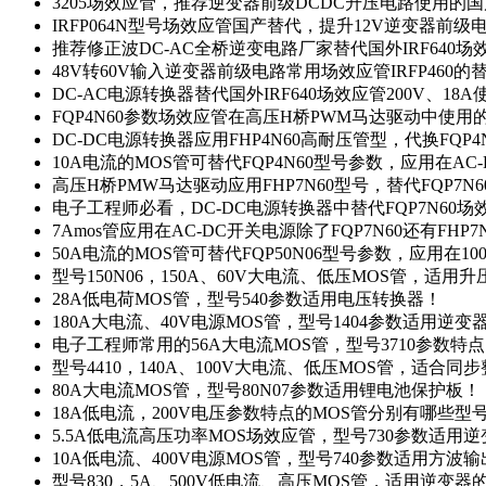
3205场效应管，推荐逆变器前级DCDC升压电路使用的
IRFP064N型号场效应管国产替代，提升12V逆变器前
推荐修正波DC-AC全桥逆变电路厂家替代国外IRF640
48V转60V输入逆变器前级电路常用场效应管IRFP460
DC-AC电源转换器替代国外IRF640场效应管200V、18
FQP4N60参数场效应管在高压H桥PWM马达驱动中使用的
DC-DC电源转换器应用FHP4N60高耐压管型，代换FQP
10A电流的MOS管可替代FQP4N60型号参数，应用在AC
高压H桥PMW马达驱动应用FHP7N60型号，替代FQP7
电子工程师必看，DC-DC电源转换器中替代FQP7N60
7Amos管应用在AC-DC开关电源除了FQP7N60还有FHP7
50A电流的MOS管可替代FQP50N06型号参数，应用在10
型号150N06，150A、60V大电流、低压MOS管，适用
28A低电荷MOS管，型号540参数适用电压转换器！
180A大电流、40V电源MOS管，型号1404参数适用逆变
电子工程师常用的56A大电流MOS管，型号3710参数特
型号4410，140A、100V大电流、低压MOS管，适合同
80A大电流MOS管，型号80N07参数适用锂电池保护板！
18A低电流，200V电压参数特点的MOS管分别有哪些型
5.5A低电流高压功率MOS场效应管，型号730参数适用逆
10A低电流、400V电源MOS管，型号740参数适用方波
型号830，5A、500V低电流、高压MOS管，适用逆变