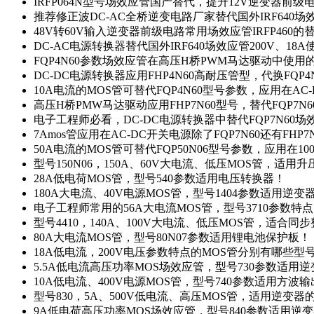
IRFP064N型号场效应管国产替代，提升12V逆变器前
推荐修正波DC-AC全桥逆变电路厂家替代国外IRF640
48V转60V输入逆变器前级电路常用场效应管IRFP460
DC-AC电源转换器替代国外IRF640场效应管200V、18
FQP4N60参数场效应管在高压H桥PWM马达驱动中使用的
DC-DC电源转换器应用FHP4N60高耐压管型，代换FQP
10A电流的MOS管可替代FQP4N60型号参数，应用在AC
高压H桥PMW马达驱动应用FHP7N60型号，替代FQP7
电子工程师必看，DC-DC电源转换器中替代FQP7N60
7Amos管应用在AC-DC开关电源除了FQP7N60还有FHP7
50A电流的MOS管可替代FQP50N06型号参数，应用在10
型号150N06，150A、60V大电流、低压MOS管，适用
28A低电荷MOS管，型号540参数适用电压转换器！
180A大电流、40V电源MOS管，型号1404参数适用逆变
电子工程师常用的56A大电流MOS管，型号3710参数特
型号4410，140A、100V大电流、低压MOS管，适合同
80A大电流MOS管，型号80N07参数适用锂电池保护板！
18A低电流，200V电压参数特点的MOS管分别有哪些型
5.5A低电流高压功率MOS场效应管，型号730参数适用逆
10A低电流、400V电源MOS管，型号740参数适用方波
型号830，5A、500V低电流、高压MOS管，适用逆变
9A低电荷高压功率MOS场效应管，型号840参数适用逆