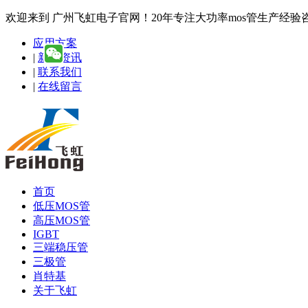
欢迎来到 广州飞虹电子官网！20年专注大功率mos管生产经验咨询热线
应用方案
|
新闻资讯
|
联系我们
|
在线留言
首页
低压MOS管
高压MOS管
IGBT
三端稳压管
三极管
肖特基
关于飞虹