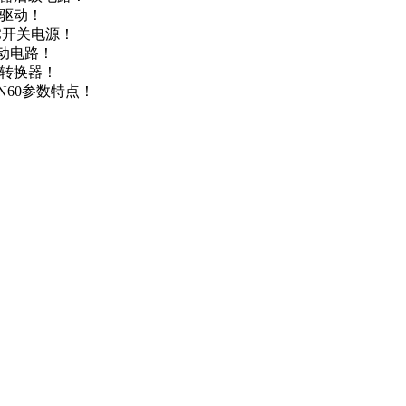
达驱动！
DC开关电源！
驱动电路！
源转换器！
N60参数特点！