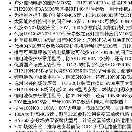
户外储能电源的国产MOS管：FHP200N4F3A可替换IPP0
FHP200N4F3AMOS管替换IRF1404型号参数，用于
为控制器提升保护功能的MOS管，FHP100N03D替代CRT
太阳能路灯控制器的国产MOS管：100N03D可替换100N
代换85N03场效应管，30V、100A参数能让太阳能路
代换HYG045N03LA1D型号参数在路灯控制器应用MOS管：
起草皮机电机驱动的国产MOS管：170N8F3A可替换IPP0
代换04N08型号参数的割草机电机驱动国产MOS管：FHP17
推荐可用草坪修剪机电机驱动可代换STP170N8F7的国
锂电池保护板常用型号，除SVG095R0NT(S)外，还有11
优质国产场效应管型号，TO-226封装管代换SVG095R0
FHP110N8F5B场管代换SVG095R0NT(S)型号参数，
锂电池保护板常用型号，除055N08外，还有110N8F5B
选对封装的场效应管，TO-226封装管代换055N08用于
FHP110N8F5B场管代换055N08型号参数，对储能电源
锂电池保护板常用型号，除052N08外，还有110N8F5B
70V低压MOS管，型号100N07参数适用电动车控制器！
型号100N08，100A、80V大电流、低压MOS管，适用
130A大电流MOS管，型号3205参数适用逆变器前级电路
HY3606参数场效应管替代型号，让逆变器前级电路适用
3205场效应管，推荐逆变器前级DCDC升压电路使用的