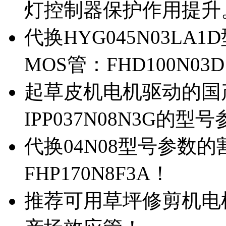
灯控制器保护作用提升
代换HYG045N03L
MOS管：FHD100N03
起草皮机电机驱动的国产M
IPP037N08N3G的型
代换04N08型号参数
FHP170N8F3A！
推荐可用草坪修剪机电机驱