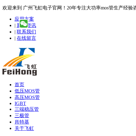
欢迎来到 广州飞虹电子官网！20年专注大功率mos管生产经验咨询热线
应用方案
|
新闻资讯
|
联系我们
|
在线留言
首页
低压MOS管
高压MOS管
IGBT
三端稳压管
三极管
肖特基
关于飞虹