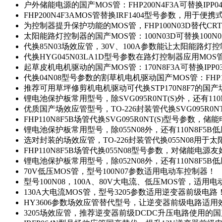
户外储能电源的国产MOS管：FHP200N4F3A可替换IPP0
FHP200N4F3AMOS管替换IRF1404型号参数，用于
为控制器提升保护功能的MOS管，FHP100N03D替代CRT
太阳能路灯控制器的国产MOS管：100N03D可替换100N
代换85N03场效应管，30V、100A参数能让太阳能路
代换HYG045N03LA1D型号参数在路灯控制器应用MOS管：
起草皮机电机驱动的国产MOS管：170N8F3A可替换IPP0
代换04N08型号参数的割草机电机驱动国产MOS管：FHP17
推荐可用草坪修剪机电机驱动可代换STP170N8F7的国
锂电池保护板常用型号，除SVG095R0NT(S)外，还有11
优质国产场效应管型号，TO-226封装管代换SVG095R0
FHP110N8F5B场管代换SVG095R0NT(S)型号参数，
锂电池保护板常用型号，除055N08外，还有110N8F5B
选对封装的场效应管，TO-226封装管代换055N08用于
FHP110N8F5B场管代换055N08型号参数，对储能电源
锂电池保护板常用型号，除052N08外，还有110N8F5B
70V低压MOS管，型号100N07参数适用电动车控制器！
型号100N08，100A、80V大电流、低压MOS管，适用
130A大电流MOS管，型号3205参数适用逆变器前级电路
HY3606参数场效应管替代型号，让逆变器前级电路适用
3205场效应管，推荐逆变器前级DCDC升压电路使用的