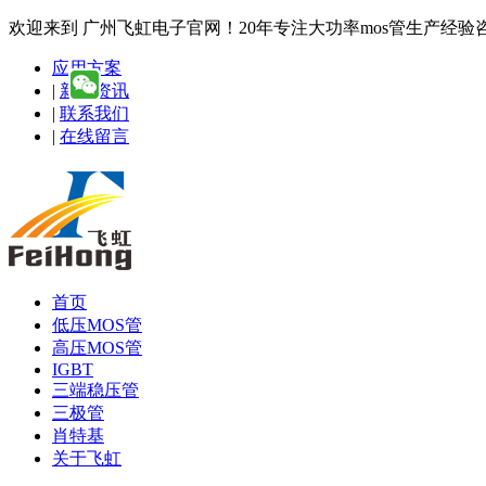
欢迎来到 广州飞虹电子官网！20年专注大功率mos管生产经验咨询热线
应用方案
|
新闻资讯
|
联系我们
|
在线留言
首页
低压MOS管
高压MOS管
IGBT
三端稳压管
三极管
肖特基
关于飞虹