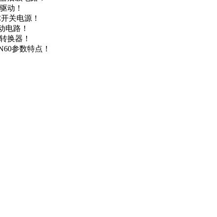
达驱动！
DC开关电源！
驱动电路！
源转换器！
N60参数特点！