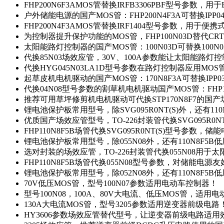
FHP200N6F3AMOS管替换IRFB3306PBF型号参数，
户外储能电源的国产MOS管：FHP200N4F3A可替换IPP0
FHP200N4F3AMOS管替换IRF1404型号参数，用于
为控制器提升保护功能的MOS管，FHP100N03D替代CRT
太阳能路灯控制器的国产MOS管：100N03D可替换100N
代换85N03场效应管，30V、100A参数能让太阳能路
代换HYG045N03LA1D型号参数在路灯控制器应用MOS管：
起草皮机电机驱动的国产MOS管：170N8F3A可替换IPP0
代换04N08型号参数的割草机电机驱动国产MOS管：FHP17
推荐可用草坪修剪机电机驱动可代换STP170N8F7的国
锂电池保护板常用型号，除SVG095R0NT(S)外，还有11
优质国产场效应管型号，TO-226封装管代换SVG095R0
FHP110N8F5B场管代换SVG095R0NT(S)型号参数，
锂电池保护板常用型号，除055N08外，还有110N8F5B
选对封装的场效应管，TO-226封装管代换055N08用于
FHP110N8F5B场管代换055N08型号参数，对储能电源
锂电池保护板常用型号，除052N08外，还有110N8F5B
70V低压MOS管，型号100N07参数适用电动车控制器！
型号100N08，100A、80V大电流、低压MOS管，适用
130A大电流MOS管，型号3205参数适用逆变器前级电路
HY3606参数场效应管替代型号，让逆变器前级电路适用