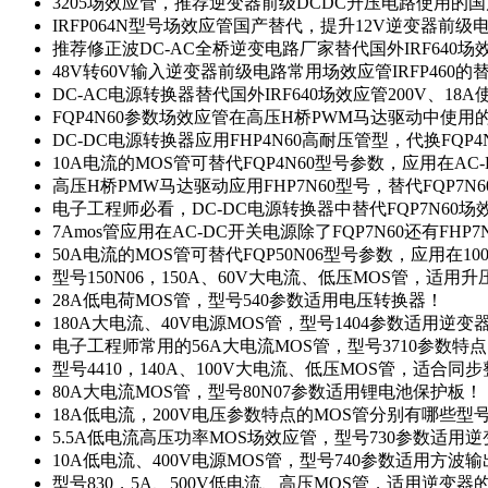
3205场效应管，推荐逆变器前级DCDC升压电路使用的
IRFP064N型号场效应管国产替代，提升12V逆变器前
推荐修正波DC-AC全桥逆变电路厂家替代国外IRF640
48V转60V输入逆变器前级电路常用场效应管IRFP460
DC-AC电源转换器替代国外IRF640场效应管200V、18
FQP4N60参数场效应管在高压H桥PWM马达驱动中使用的
DC-DC电源转换器应用FHP4N60高耐压管型，代换FQP
10A电流的MOS管可替代FQP4N60型号参数，应用在AC
高压H桥PMW马达驱动应用FHP7N60型号，替代FQP7
电子工程师必看，DC-DC电源转换器中替代FQP7N60
7Amos管应用在AC-DC开关电源除了FQP7N60还有FHP7
50A电流的MOS管可替代FQP50N06型号参数，应用在10
型号150N06，150A、60V大电流、低压MOS管，适用
28A低电荷MOS管，型号540参数适用电压转换器！
180A大电流、40V电源MOS管，型号1404参数适用逆变
电子工程师常用的56A大电流MOS管，型号3710参数特
型号4410，140A、100V大电流、低压MOS管，适合同
80A大电流MOS管，型号80N07参数适用锂电池保护板！
18A低电流，200V电压参数特点的MOS管分别有哪些型
5.5A低电流高压功率MOS场效应管，型号730参数适用逆
10A低电流、400V电源MOS管，型号740参数适用方波
型号830，5A、500V低电流、高压MOS管，适用逆变