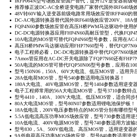
IRFP064N型号场效应管国产替代，提升12V逆变器前
推荐修正波DC-AC全桥逆变电路厂家替代国外IRF640
48V转60V输入逆变器前级电路常用场效应管IRFP460
DC-AC电源转换器替代国外IRF640场效应管200V、18
FQP4N60参数场效应管在高压H桥PWM马达驱动中使用的
DC-DC电源转换器应用FHP4N60高耐压管型，代换FQP
10A电流的MOS管可替代FQP4N60型号参数，应用在AC
高压H桥PMW马达驱动应用FHP7N60型号，替代FQP7
电子工程师必看，DC-DC电源转换器中替代FQP7N60
7Amos管应用在AC-DC开关电源除了FQP7N60还有FHP7
50A电流的MOS管可替代FQP50N06型号参数，应用在10
型号150N06，150A、60V大电流、低压MOS管，适用
28A低电荷MOS管，型号540参数适用电压转换器！
180A大电流、40V电源MOS管，型号1404参数适用逆变
电子工程师常用的56A大电流MOS管，型号3710参数特
型号4410，140A、100V大电流、低压MOS管，适合同
80A大电流MOS管，型号80N07参数适用锂电池保护板！
18A低电流，200V电压参数特点的MOS管分别有哪些型
5.5A低电流高压功率MOS场效应管，型号730参数适用逆
10A低电流、400V电源MOS管，型号740参数适用方波
型号830，5A、500V低电流、高压MOS管，适用逆变
9A低电荷高压功率MOS场效应管，型号840参数适用逆