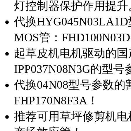
灯控制器保护作用提升
代换HYG045N03L
MOS管：FHD100N03
起草皮机电机驱动的国产M
IPP037N08N3G的型
代换04N08型号参数
FHP170N8F3A！
推荐可用草坪修剪机电机驱