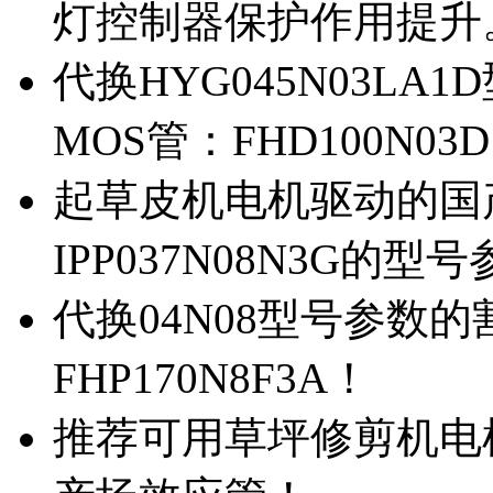
灯控制器保护作用提升
代换HYG045N03L
MOS管：FHD100N03
起草皮机电机驱动的国产M
IPP037N08N3G的型
代换04N08型号参数
FHP170N8F3A！
推荐可用草坪修剪机电机驱