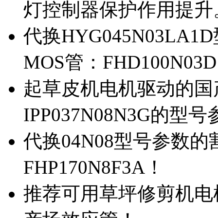
灯控制器保护作用提升
代换HYG045N03L
MOS管：FHD100N03
起草皮机电机驱动的国产M
IPP037N08N3G的型
代换04N08型号参数
FHP170N8F3A！
推荐可用草坪修剪机电机驱