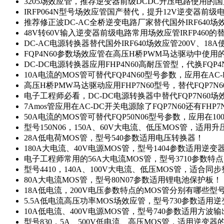
3205场效应管，推荐逆变器前级DCDC升压电路使用的
IRFP064N型号场效应管国产替代，提升12V逆变器前
推荐修正波DC-AC全桥逆变电路厂家替代国外IRF640
48V转60V输入逆变器前级电路常用场效应管IRFP460
DC-AC电源转换器替代国外IRF640场效应管200V、18
FQP4N60参数场效应管在高压H桥PWM马达驱动中使用的
DC-DC电源转换器应用FHP4N60高耐压管型，代换FQP
10A电流的MOS管可替代FQP4N60型号参数，应用在AC
高压H桥PMW马达驱动应用FHP7N60型号，替代FQP7
电子工程师必看，DC-DC电源转换器中替代FQP7N60
7Amos管应用在AC-DC开关电源除了FQP7N60还有FHP7
50A电流的MOS管可替代FQP50N06型号参数，应用在10
型号150N06，150A、60V大电流、低压MOS管，适用
28A低电荷MOS管，型号540参数适用电压转换器！
180A大电流、40V电源MOS管，型号1404参数适用逆变
电子工程师常用的56A大电流MOS管，型号3710参数特
型号4410，140A、100V大电流、低压MOS管，适合同
80A大电流MOS管，型号80N07参数适用锂电池保护板！
18A低电流，200V电压参数特点的MOS管分别有哪些型
5.5A低电流高压功率MOS场效应管，型号730参数适用逆
10A低电流、400V电源MOS管，型号740参数适用方波
型号830，5A、500V低电流、高压MOS管，适用逆变