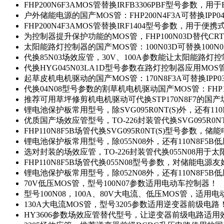
FHP200N6F3AMOS管替换IRFB3306PBF型号参数，
户外储能电源的国产MOS管：FHP200N4F3A可替换IPP0
FHP200N4F3AMOS管替换IRF1404型号参数，用于
为控制器提升保护功能的MOS管，FHP100N03D替代CRT
太阳能路灯控制器的国产MOS管：100N03D可替换100N
代换85N03场效应管，30V、100A参数能让太阳能路
代换HYG045N03LA1D型号参数在路灯控制器应用MOS管：
起草皮机电机驱动的国产MOS管：170N8F3A可替换IPP0
代换04N08型号参数的割草机电机驱动国产MOS管：FHP17
推荐可用草坪修剪机电机驱动可代换STP170N8F7的国
锂电池保护板常用型号，除SVG095R0NT(S)外，还有11
优质国产场效应管型号，TO-226封装管代换SVG095R0
FHP110N8F5B场管代换SVG095R0NT(S)型号参数，
锂电池保护板常用型号，除055N08外，还有110N8F5B
选对封装的场效应管，TO-226封装管代换055N08用于
FHP110N8F5B场管代换055N08型号参数，对储能电源
锂电池保护板常用型号，除052N08外，还有110N8F5B
70V低压MOS管，型号100N07参数适用电动车控制器！
型号100N08，100A、80V大电流、低压MOS管，适用
130A大电流MOS管，型号3205参数适用逆变器前级电路
HY3606参数场效应管替代型号，让逆变器前级电路适用