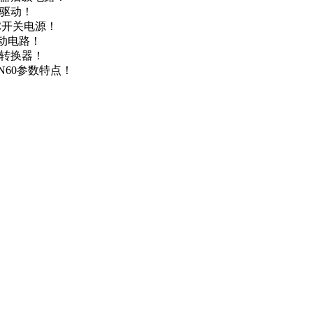
达驱动！
DC开关电源！
驱动电路！
源转换器！
N60参数特点！