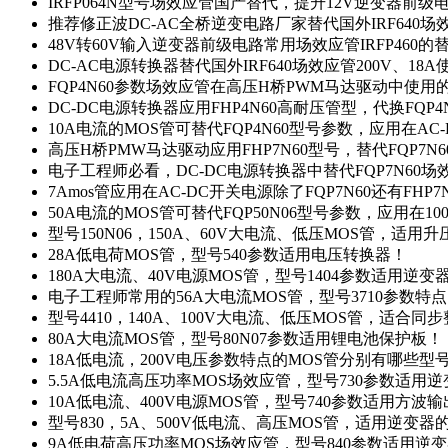
IRFP064N型号场效应管国产替代，提升12V逆变器前
推荐修正波DC-AC全桥逆变电路厂家替代国外IRF640
48V转60V输入逆变器前级电路常用场效应管IRFP460
DC-AC电源转换器替代国外IRF640场效应管200V、18
FQP4N60参数场效应管在高压H桥PWM马达驱动中使用的
DC-DC电源转换器应用FHP4N60高耐压管型，代换FQP
10A电流的MOS管可替代FQP4N60型号参数，应用在AC
高压H桥PMW马达驱动应用FHP7N60型号，替代FQP7
电子工程师必看，DC-DC电源转换器中替代FQP7N60
7Amos管应用在AC-DC开关电源除了FQP7N60还有FHP7
50A电流的MOS管可替代FQP50N06型号参数，应用在10
型号150N06，150A、60V大电流、低压MOS管，适用
28A低电荷MOS管，型号540参数适用电压转换器！
180A大电流、40V电源MOS管，型号1404参数适用逆变
电子工程师常用的56A大电流MOS管，型号3710参数特
型号4410，140A、100V大电流、低压MOS管，适合同
80A大电流MOS管，型号80N07参数适用锂电池保护板！
18A低电流，200V电压参数特点的MOS管分别有哪些型
5.5A低电流高压功率MOS场效应管，型号730参数适用逆
10A低电流、400V电源MOS管，型号740参数适用方波
型号830，5A、500V低电流、高压MOS管，适用逆变
9A低电荷高压功率MOS场效应管，型号840参数适用逆