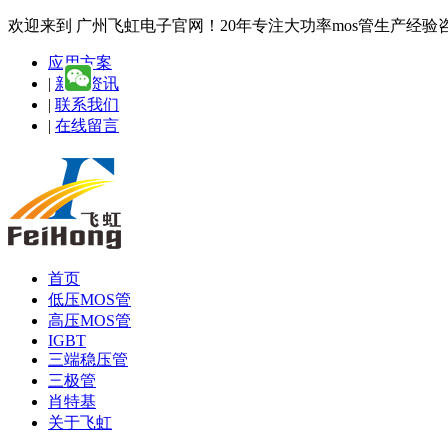
欢迎来到 广州飞虹电子官网！20年专注大功率mos管生产经验咨询热线
应用方案
|
新闻资讯
|
联系我们
|
在线留言
首页
低压MOS管
高压MOS管
IGBT
三端稳压管
三极管
肖特基
关于飞虹