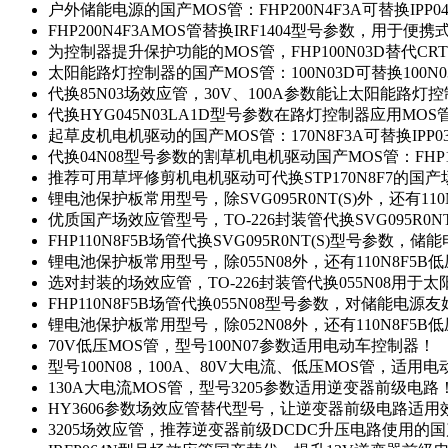
户外储能电源的国产MOS管：FHP200N4F3A可替换IPP0
FHP200N4F3AMOS管替换IRF1404型号参数，用于
为控制器提升保护功能的MOS管，FHP100N03D替代CRT
太阳能路灯控制器的国产MOS管：100N03D可替换100N
代换85N03场效应管，30V、100A参数能让太阳能路
代换HYG045N03LA1D型号参数在路灯控制器应用MOS管：
起草皮机电机驱动的国产MOS管：170N8F3A可替换IPP0
代换04N08型号参数的割草机电机驱动国产MOS管：FHP17
推荐可用草坪修剪机电机驱动可代换STP170N8F7的国
锂电池保护板常用型号，除SVG095R0NT(S)外，还有11
优质国产场效应管型号，TO-226封装管代换SVG095R0
FHP110N8F5B场管代换SVG095R0NT(S)型号参数，
锂电池保护板常用型号，除055N08外，还有110N8F5B
选对封装的场效应管，TO-226封装管代换055N08用于
FHP110N8F5B场管代换055N08型号参数，对储能电源
锂电池保护板常用型号，除052N08外，还有110N8F5B
70V低压MOS管，型号100N07参数适用电动车控制器！
型号100N08，100A、80V大电流、低压MOS管，适用
130A大电流MOS管，型号3205参数适用逆变器前级电路
HY3606参数场效应管替代型号，让逆变器前级电路适用
3205场效应管，推荐逆变器前级DCDC升压电路使用的