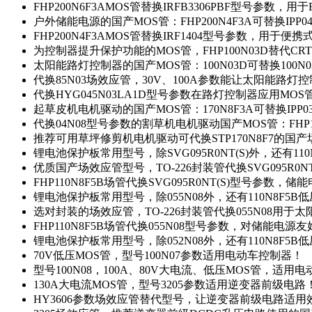
FHP200N6F3AMOS管替换IRFB3306PBF型号参数，
户外储能电源的国产MOS管：FHP200N4F3A可替换IPP0
FHP200N4F3AMOS管替换IRF1404型号参数，用于
为控制器提升保护功能的MOS管，FHP100N03D替代CRT
太阳能路灯控制器的国产MOS管：100N03D可替换100N
代换85N03场效应管，30V、100A参数能让太阳能路
代换HYG045N03LA1D型号参数在路灯控制器应用MOS管：
起草皮机电机驱动的国产MOS管：170N8F3A可替换IPP0
代换04N08型号参数的割草机电机驱动国产MOS管：FHP17
推荐可用草坪修剪机电机驱动可代换STP170N8F7的国
锂电池保护板常用型号，除SVG095R0NT(S)外，还有11
优质国产场效应管型号，TO-226封装管代换SVG095R0
FHP110N8F5B场管代换SVG095R0NT(S)型号参数，
锂电池保护板常用型号，除055N08外，还有110N8F5B
选对封装的场效应管，TO-226封装管代换055N08用于
FHP110N8F5B场管代换055N08型号参数，对储能电源
锂电池保护板常用型号，除052N08外，还有110N8F5B
70V低压MOS管，型号100N07参数适用电动车控制器！
型号100N08，100A、80V大电流、低压MOS管，适用
130A大电流MOS管，型号3205参数适用逆变器前级电路
HY3606参数场效应管替代型号，让逆变器前级电路适用