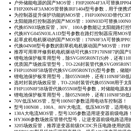
户外储能电源的国产MOS管：FHP200N4F3A可替换IPP0
FHP200N4F3AMOS管替换IRF1404型号参数，用于
为控制器提升保护功能的MOS管，FHP100N03D替代CRT
太阳能路灯控制器的国产MOS管：100N03D可替换100N
代换85N03场效应管，30V、100A参数能让太阳能路
代换HYG045N03LA1D型号参数在路灯控制器应用MOS管：
起草皮机电机驱动的国产MOS管：170N8F3A可替换IPP0
代换04N08型号参数的割草机电机驱动国产MOS管：FHP17
推荐可用草坪修剪机电机驱动可代换STP170N8F7的国
锂电池保护板常用型号，除SVG095R0NT(S)外，还有11
优质国产场效应管型号，TO-226封装管代换SVG095R0
FHP110N8F5B场管代换SVG095R0NT(S)型号参数，
锂电池保护板常用型号，除055N08外，还有110N8F5B
选对封装的场效应管，TO-226封装管代换055N08用于
FHP110N8F5B场管代换055N08型号参数，对储能电源
锂电池保护板常用型号，除052N08外，还有110N8F5B
70V低压MOS管，型号100N07参数适用电动车控制器！
型号100N08，100A、80V大电流、低压MOS管，适用
130A大电流MOS管，型号3205参数适用逆变器前级电路
HY3606参数场效应管替代型号，让逆变器前级电路适用
3205场效应管，推荐逆变器前级DCDC升压电路使用的