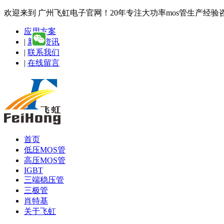
欢迎来到 广州飞虹电子官网！20年专注大功率mos管生产经验咨询热线
应用方案
|
新闻资讯
|
联系我们
|
在线留言
首页
低压MOS管
高压MOS管
IGBT
三端稳压管
三极管
肖特基
关于飞虹