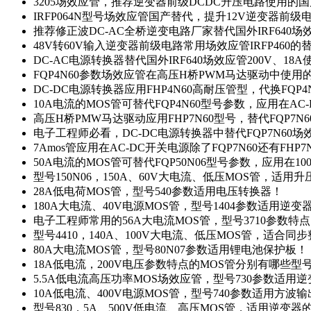
3205场效应管，推荐逆变器前级DCDC升压电路使用的
IRFP064N型号场效应管国产替代，提升12V逆变器前
推荐修正波DC-AC全桥逆变电路厂家替代国外IRF640
48V转60V输入逆变器前级电路常用场效应管IRFP460
DC-AC电源转换器替代国外IRF640场效应管200V、18
FQP4N60参数场效应管在高压H桥PWM马达驱动中使用的
DC-DC电源转换器应用FHP4N60高耐压管型，代换FQP
10A电流的MOS管可替代FQP4N60型号参数，应用在AC
高压H桥PMW马达驱动应用FHP7N60型号，替代FQP7
电子工程师必看，DC-DC电源转换器中替代FQP7N60
7Amos管应用在AC-DC开关电源除了FQP7N60还有FHP7
50A电流的MOS管可替代FQP50N06型号参数，应用在10
型号150N06，150A、60V大电流、低压MOS管，适用
28A低电荷MOS管，型号540参数适用电压转换器！
180A大电流、40V电源MOS管，型号1404参数适用逆变
电子工程师常用的56A大电流MOS管，型号3710参数特
型号4410，140A、100V大电流、低压MOS管，适合同
80A大电流MOS管，型号80N07参数适用锂电池保护板！
18A低电流，200V电压参数特点的MOS管分别有哪些型
5.5A低电流高压功率MOS场效应管，型号730参数适用逆
10A低电流、400V电源MOS管，型号740参数适用方波
型号830，5A、500V低电流、高压MOS管，适用逆变