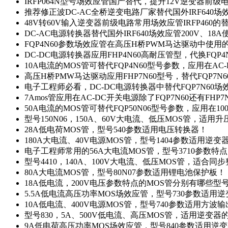
IRFP064N型号场效应管国产替代，提升12V逆变器前
推荐修正波DC-AC全桥逆变电路厂家替代国外IRF640
48V转60V输入逆变器前级电路常用场效应管IRFP460
DC-AC电源转换器替代国外IRF640场效应管200V、18
FQP4N60参数场效应管在高压H桥PWM马达驱动中使用的
DC-DC电源转换器应用FHP4N60高耐压管型，代换FQP
10A电流的MOS管可替代FQP4N60型号参数，应用在AC
高压H桥PMW马达驱动应用FHP7N60型号，替代FQP7
电子工程师必看，DC-DC电源转换器中替代FQP7N60
7Amos管应用在AC-DC开关电源除了FQP7N60还有FHP7
50A电流的MOS管可替代FQP50N06型号参数，应用在10
型号150N06，150A、60V大电流、低压MOS管，适用
28A低电荷MOS管，型号540参数适用电压转换器！
180A大电流、40V电源MOS管，型号1404参数适用逆变
电子工程师常用的56A大电流MOS管，型号3710参数特
型号4410，140A、100V大电流、低压MOS管，适合同
80A大电流MOS管，型号80N07参数适用锂电池保护板！
18A低电流，200V电压参数特点的MOS管分别有哪些型
5.5A低电流高压功率MOS场效应管，型号730参数适用逆
10A低电流、400V电源MOS管，型号740参数适用方波
型号830，5A、500V低电流、高压MOS管，适用逆变
9A低电荷高压功率MOS场效应管，型号840参数适用逆