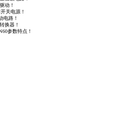
达驱动！
DC开关电源！
驱动电路！
源转换器！
N60参数特点！