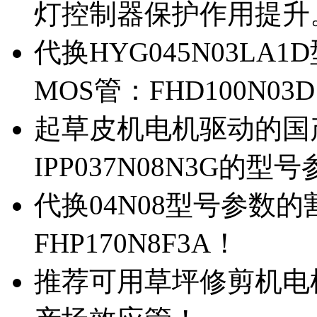
灯控制器保护作用提升
代换HYG045N03L
MOS管：FHD100N03
起草皮机电机驱动的国产M
IPP037N08N3G的型
代换04N08型号参数
FHP170N8F3A！
推荐可用草坪修剪机电机驱