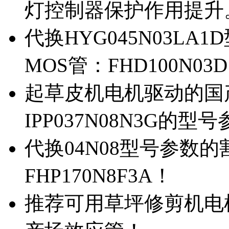
灯控制器保护作用提升
代换HYG045N03L
MOS管：FHD100N03
起草皮机电机驱动的国产M
IPP037N08N3G的型
代换04N08型号参数
FHP170N8F3A！
推荐可用草坪修剪机电机驱