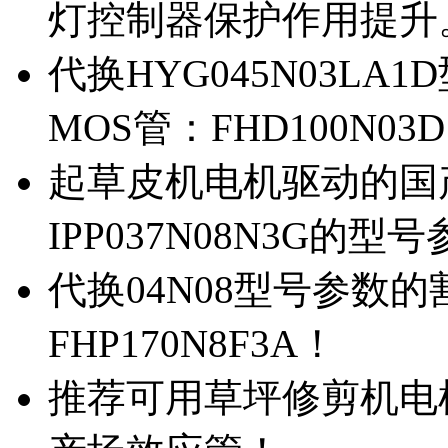
灯控制器保护作用提升
代换HYG045N03L
MOS管：FHD100N03
起草皮机电机驱动的国产M
IPP037N08N3G的型
代换04N08型号参数
FHP170N8F3A！
推荐可用草坪修剪机电机驱