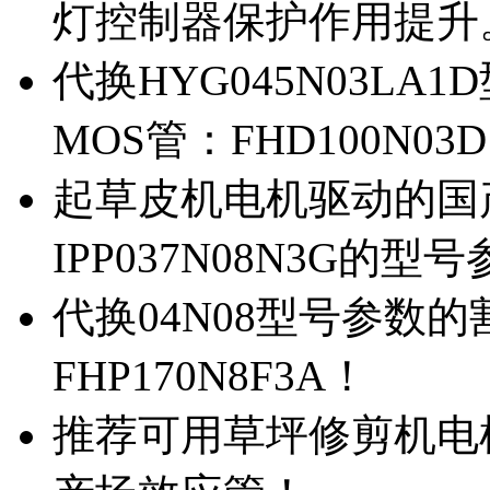
灯控制器保护作用提升
代换HYG045N03L
MOS管：FHD100N03
起草皮机电机驱动的国产M
IPP037N08N3G的型
代换04N08型号参数
FHP170N8F3A！
推荐可用草坪修剪机电机驱