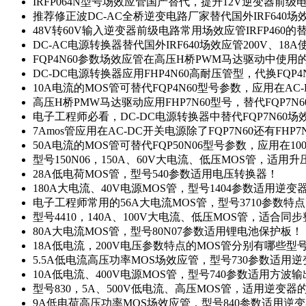
IRFP064N型号场效应管国产替代，提升12V逆变器前
推荐修正波DC-AC全桥逆变电路厂家替代国外IRF640
48V转60V输入逆变器前级电路常用场效应管IRFP460
DC-AC电源转换器替代国外IRF640场效应管200V、18
FQP4N60参数场效应管在高压H桥PWM马达驱动中使用的
DC-DC电源转换器应用FHP4N60高耐压管型，代换FQP
10A电流的MOS管可替代FQP4N60型号参数，应用在AC
高压H桥PMW马达驱动应用FHP7N60型号，替代FQP7
电子工程师必看，DC-DC电源转换器中替代FQP7N60
7Amos管应用在AC-DC开关电源除了FQP7N60还有FHP7
50A电流的MOS管可替代FQP50N06型号参数，应用在10
型号150N06，150A、60V大电流、低压MOS管，适用
28A低电荷MOS管，型号540参数适用电压转换器！
180A大电流、40V电源MOS管，型号1404参数适用逆变
电子工程师常用的56A大电流MOS管，型号3710参数特
型号4410，140A、100V大电流、低压MOS管，适合同
80A大电流MOS管，型号80N07参数适用锂电池保护板！
18A低电流，200V电压参数特点的MOS管分别有哪些型
5.5A低电流高压功率MOS场效应管，型号730参数适用逆
10A低电流、400V电源MOS管，型号740参数适用方波
型号830，5A、500V低电流、高压MOS管，适用逆变
9A低电荷高压功率MOS场效应管，型号840参数适用逆