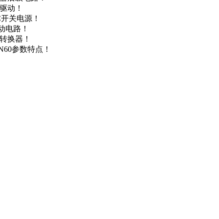
达驱动！
DC开关电源！
驱动电路！
源转换器！
N60参数特点！