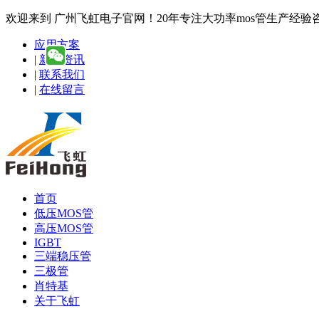
欢迎来到 广州飞虹电子官网！20年专注大功率mos管生产经验咨询热线
应用方案
|
新闻资讯
|
联系我们
|
在线留言
首页
低压MOS管
高压MOS管
IGBT
三端稳压管
三极管
肖特基
关于飞虹