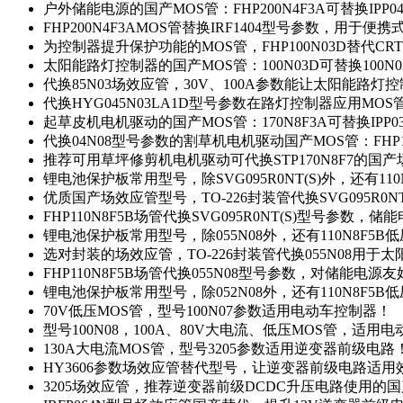
户外储能电源的国产MOS管：FHP200N4F3A可替换IPP0
FHP200N4F3AMOS管替换IRF1404型号参数，用于
为控制器提升保护功能的MOS管，FHP100N03D替代CRT
太阳能路灯控制器的国产MOS管：100N03D可替换100N
代换85N03场效应管，30V、100A参数能让太阳能路
代换HYG045N03LA1D型号参数在路灯控制器应用MOS管：
起草皮机电机驱动的国产MOS管：170N8F3A可替换IPP0
代换04N08型号参数的割草机电机驱动国产MOS管：FHP17
推荐可用草坪修剪机电机驱动可代换STP170N8F7的国
锂电池保护板常用型号，除SVG095R0NT(S)外，还有11
优质国产场效应管型号，TO-226封装管代换SVG095R0
FHP110N8F5B场管代换SVG095R0NT(S)型号参数，
锂电池保护板常用型号，除055N08外，还有110N8F5B
选对封装的场效应管，TO-226封装管代换055N08用于
FHP110N8F5B场管代换055N08型号参数，对储能电源
锂电池保护板常用型号，除052N08外，还有110N8F5B
70V低压MOS管，型号100N07参数适用电动车控制器！
型号100N08，100A、80V大电流、低压MOS管，适用
130A大电流MOS管，型号3205参数适用逆变器前级电路
HY3606参数场效应管替代型号，让逆变器前级电路适用
3205场效应管，推荐逆变器前级DCDC升压电路使用的