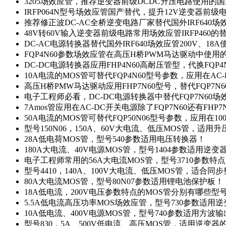
3205场效应管，推荐逆变器前级DCDC升压电路使用的
IRFP064N型号场效应管国产替代，提升12V逆变器前
推荐修正波DC-AC全桥逆变电路厂家替代国外IRF640
48V转60V输入逆变器前级电路常用场效应管IRFP460
DC-AC电源转换器替代国外IRF640场效应管200V、18
FQP4N60参数场效应管在高压H桥PWM马达驱动中使用的
DC-DC电源转换器应用FHP4N60高耐压管型，代换FQP
10A电流的MOS管可替代FQP4N60型号参数，应用在AC
高压H桥PMW马达驱动应用FHP7N60型号，替代FQP7
电子工程师必看，DC-DC电源转换器中替代FQP7N60
7Amos管应用在AC-DC开关电源除了FQP7N60还有FHP7
50A电流的MOS管可替代FQP50N06型号参数，应用在10
型号150N06，150A、60V大电流、低压MOS管，适用
28A低电荷MOS管，型号540参数适用电压转换器！
180A大电流、40V电源MOS管，型号1404参数适用逆变
电子工程师常用的56A大电流MOS管，型号3710参数特
型号4410，140A、100V大电流、低压MOS管，适合同
80A大电流MOS管，型号80N07参数适用锂电池保护板！
18A低电流，200V电压参数特点的MOS管分别有哪些型
5.5A低电流高压功率MOS场效应管，型号730参数适用逆
10A低电流、400V电源MOS管，型号740参数适用方波
型号830，5A、500V低电流、高压MOS管，适用逆变