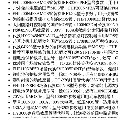
FHP200N6F3AMOS管替换IRFB3306PBF型号参数，
户外储能电源的国产MOS管：FHP200N4F3A可替换IPP0
FHP200N4F3AMOS管替换IRF1404型号参数，用于
为控制器提升保护功能的MOS管，FHP100N03D替代CRT
太阳能路灯控制器的国产MOS管：100N03D可替换100N
代换85N03场效应管，30V、100A参数能让太阳能路
代换HYG045N03LA1D型号参数在路灯控制器应用MOS管：
起草皮机电机驱动的国产MOS管：170N8F3A可替换IPP0
代换04N08型号参数的割草机电机驱动国产MOS管：FHP17
推荐可用草坪修剪机电机驱动可代换STP170N8F7的国
锂电池保护板常用型号，除SVG095R0NT(S)外，还有11
优质国产场效应管型号，TO-226封装管代换SVG095R0
FHP110N8F5B场管代换SVG095R0NT(S)型号参数，
锂电池保护板常用型号，除055N08外，还有110N8F5B
选对封装的场效应管，TO-226封装管代换055N08用于
FHP110N8F5B场管代换055N08型号参数，对储能电源
锂电池保护板常用型号，除052N08外，还有110N8F5B
70V低压MOS管，型号100N07参数适用电动车控制器！
型号100N08，100A、80V大电流、低压MOS管，适用
130A大电流MOS管，型号3205参数适用逆变器前级电路
HY3606参数场效应管替代型号，让逆变器前级电路适用