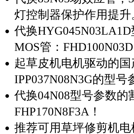
灯控制器保护作用提升
代换HYG045N03L
MOS管：FHD100N03
起草皮机电机驱动的国产M
IPP037N08N3G的型
代换04N08型号参数
FHP170N8F3A！
推荐可用草坪修剪机电机驱