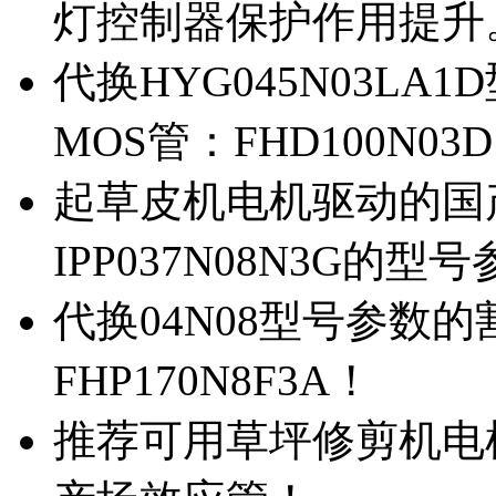
灯控制器保护作用提升
代换HYG045N03L
MOS管：FHD100N03
起草皮机电机驱动的国产M
IPP037N08N3G的型
代换04N08型号参数
FHP170N8F3A！
推荐可用草坪修剪机电机驱