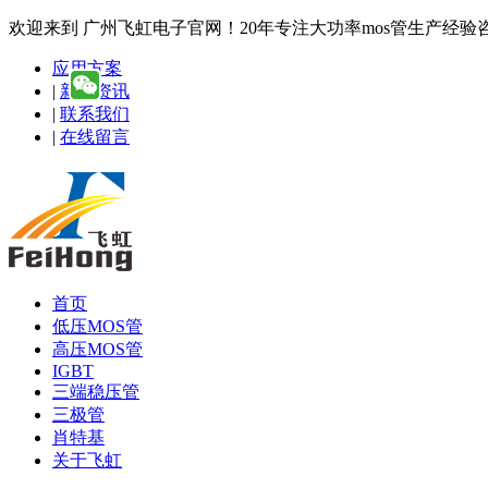
欢迎来到 广州飞虹电子官网！20年专注大功率mos管生产经验咨询热线
应用方案
|
新闻资讯
|
联系我们
|
在线留言
首页
低压MOS管
高压MOS管
IGBT
三端稳压管
三极管
肖特基
关于飞虹