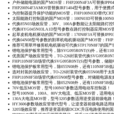
户外储能电源的国产MOS管：FHP200N4F3A可替换IPP0
FHP200N4F3AMOS管替换IRF1404型号参数，用于
为控制器提升保护功能的MOS管，FHP100N03D替代CRT
太阳能路灯控制器的国产MOS管：100N03D可替换100N
代换85N03场效应管，30V、100A参数能让太阳能路
代换HYG045N03LA1D型号参数在路灯控制器应用MOS管：
起草皮机电机驱动的国产MOS管：170N8F3A可替换IPP0
代换04N08型号参数的割草机电机驱动国产MOS管：FHP17
推荐可用草坪修剪机电机驱动可代换STP170N8F7的国
锂电池保护板常用型号，除SVG095R0NT(S)外，还有11
优质国产场效应管型号，TO-226封装管代换SVG095R0
FHP110N8F5B场管代换SVG095R0NT(S)型号参数，
锂电池保护板常用型号，除055N08外，还有110N8F5B
选对封装的场效应管，TO-226封装管代换055N08用于
FHP110N8F5B场管代换055N08型号参数，对储能电源
锂电池保护板常用型号，除052N08外，还有110N8F5B
70V低压MOS管，型号100N07参数适用电动车控制器！
型号100N08，100A、80V大电流、低压MOS管，适用
130A大电流MOS管，型号3205参数适用逆变器前级电路
HY3606参数场效应管替代型号，让逆变器前级电路适用
3205场效应管，推荐逆变器前级DCDC升压电路使用的