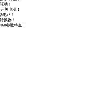
达驱动！
DC开关电源！
驱动电路！
源转换器！
N60参数特点！