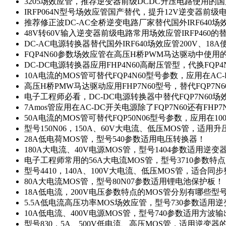
3205场效应管，推荐逆变器前级DCDC升压电路使用的
IRFP064N型号场效应管国产替代，提升12V逆变器前
推荐修正波DC-AC全桥逆变电路厂家替代国外IRF640
48V转60V输入逆变器前级电路常用场效应管IRFP460
DC-AC电源转换器替代国外IRF640场效应管200V、18
FQP4N60参数场效应管在高压H桥PWM马达驱动中使用的
DC-DC电源转换器应用FHP4N60高耐压管型，代换FQP
10A电流的MOS管可替代FQP4N60型号参数，应用在AC
高压H桥PMW马达驱动应用FHP7N60型号，替代FQP7
电子工程师必看，DC-DC电源转换器中替代FQP7N60
7Amos管应用在AC-DC开关电源除了FQP7N60还有FHP7
50A电流的MOS管可替代FQP50N06型号参数，应用在10
型号150N06，150A、60V大电流、低压MOS管，适用
28A低电荷MOS管，型号540参数适用电压转换器！
180A大电流、40V电源MOS管，型号1404参数适用逆变
电子工程师常用的56A大电流MOS管，型号3710参数特
型号4410，140A、100V大电流、低压MOS管，适合同
80A大电流MOS管，型号80N07参数适用锂电池保护板！
18A低电流，200V电压参数特点的MOS管分别有哪些型
5.5A低电流高压功率MOS场效应管，型号730参数适用逆
10A低电流、400V电源MOS管，型号740参数适用方波
型号830，5A、500V低电流、高压MOS管，适用逆变