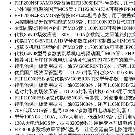
FHP200N6F3AMOS管替换IRFB3306PBF型号参数，
户外储能电源的国产MOS管：FHP200N4F3A可替换IPP0
FHP200N4F3AMOS管替换IRF1404型号参数，用于
为控制器提升保护功能的MOS管，FHP100N03D替代CRT
太阳能路灯控制器的国产MOS管：100N03D可替换100N
代换85N03场效应管，30V、100A参数能让太阳能路
代换HYG045N03LA1D型号参数在路灯控制器应用MOS管：
起草皮机电机驱动的国产MOS管：170N8F3A可替换IPP0
代换04N08型号参数的割草机电机驱动国产MOS管：FHP17
推荐可用草坪修剪机电机驱动可代换STP170N8F7的国
锂电池保护板常用型号，除SVG095R0NT(S)外，还有11
优质国产场效应管型号，TO-226封装管代换SVG095R0
FHP110N8F5B场管代换SVG095R0NT(S)型号参数，
锂电池保护板常用型号，除055N08外，还有110N8F5B
选对封装的场效应管，TO-226封装管代换055N08用于
FHP110N8F5B场管代换055N08型号参数，对储能电源
锂电池保护板常用型号，除052N08外，还有110N8F5B
70V低压MOS管，型号100N07参数适用电动车控制器！
型号100N08，100A、80V大电流、低压MOS管，适用
130A大电流MOS管，型号3205参数适用逆变器前级电路
HY3606参数场效应管替代型号，让逆变器前级电路适用