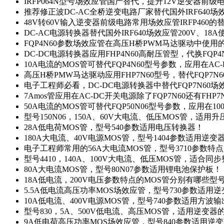
IRFP064N型号场效应管国产替代，提升12V逆变器前
推荐修正波DC-AC全桥逆变电路厂家替代国外IRF640
48V转60V输入逆变器前级电路常用场效应管IRFP460
DC-AC电源转换器替代国外IRF640场效应管200V、18
FQP4N60参数场效应管在高压H桥PWM马达驱动中使用的
DC-DC电源转换器应用FHP4N60高耐压管型，代换FQP
10A电流的MOS管可替代FQP4N60型号参数，应用在AC
高压H桥PMW马达驱动应用FHP7N60型号，替代FQP7
电子工程师必看，DC-DC电源转换器中替代FQP7N60
7Amos管应用在AC-DC开关电源除了FQP7N60还有FHP7
50A电流的MOS管可替代FQP50N06型号参数，应用在10
型号150N06，150A、60V大电流、低压MOS管，适用
28A低电荷MOS管，型号540参数适用电压转换器！
180A大电流、40V电源MOS管，型号1404参数适用逆变
电子工程师常用的56A大电流MOS管，型号3710参数特
型号4410，140A、100V大电流、低压MOS管，适合同
80A大电流MOS管，型号80N07参数适用锂电池保护板！
18A低电流，200V电压参数特点的MOS管分别有哪些型
5.5A低电流高压功率MOS场效应管，型号730参数适用逆
10A低电流、400V电源MOS管，型号740参数适用方波
型号830，5A、500V低电流、高压MOS管，适用逆变
9A低电荷高压功率MOS场效应管，型号840参数适用逆