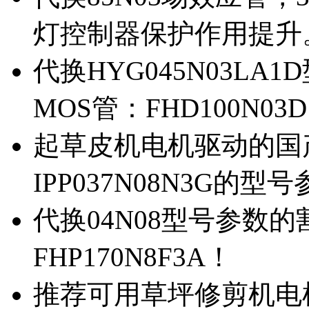
灯控制器保护作用提升
代换HYG045N03L
MOS管：FHD100N03
起草皮机电机驱动的国产M
IPP037N08N3G的型
代换04N08型号参数
FHP170N8F3A！
推荐可用草坪修剪机电机驱