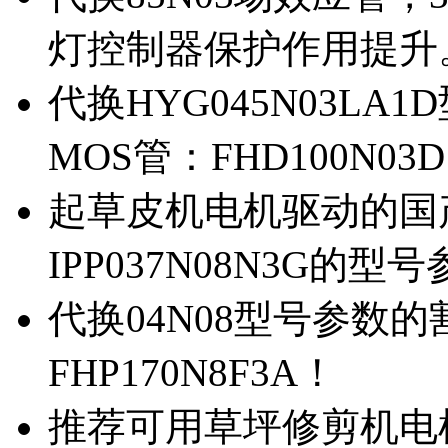
灯控制器保护作用提升
代换HYG045N03L
MOS管：FHD100N03
起草皮机电机驱动的国产M
IPP037N08N3G的型
代换04N08型号参数
FHP170N8F3A！
推荐可用草坪修剪机电机驱