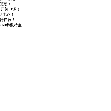
达驱动！
DC开关电源！
驱动电路！
源转换器！
N60参数特点！