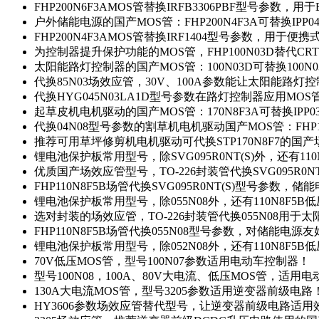
FHP200N6F3AMOS管替换IRFB3306PBF型号参数，
户外储能电源的国产MOS管：FHP200N4F3A可替换IPP0
FHP200N4F3AMOS管替换IRF1404型号参数，用于
为控制器提升保护功能的MOS管，FHP100N03D替代CRT
太阳能路灯控制器的国产MOS管：100N03D可替换100N
代换85N03场效应管，30V、100A参数能让太阳能路
代换HYG045N03LA1D型号参数在路灯控制器应用MOS管：
起草皮机电机驱动的国产MOS管：170N8F3A可替换IPP0
代换04N08型号参数的割草机电机驱动国产MOS管：FHP17
推荐可用草坪修剪机电机驱动可代换STP170N8F7的国
锂电池保护板常用型号，除SVG095R0NT(S)外，还有11
优质国产场效应管型号，TO-226封装管代换SVG095R0
FHP110N8F5B场管代换SVG095R0NT(S)型号参数，
锂电池保护板常用型号，除055N08外，还有110N8F5B
选对封装的场效应管，TO-226封装管代换055N08用于
FHP110N8F5B场管代换055N08型号参数，对储能电源
锂电池保护板常用型号，除052N08外，还有110N8F5B
70V低压MOS管，型号100N07参数适用电动车控制器！
型号100N08，100A、80V大电流、低压MOS管，适用
130A大电流MOS管，型号3205参数适用逆变器前级电路
HY3606参数场效应管替代型号，让逆变器前级电路适用