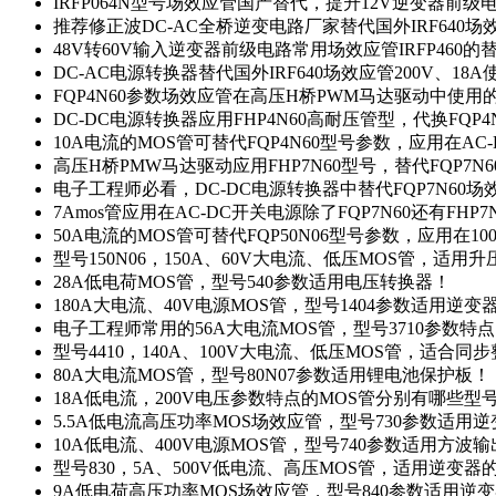
IRFP064N型号场效应管国产替代，提升12V逆变器前
推荐修正波DC-AC全桥逆变电路厂家替代国外IRF640
48V转60V输入逆变器前级电路常用场效应管IRFP460
DC-AC电源转换器替代国外IRF640场效应管200V、18
FQP4N60参数场效应管在高压H桥PWM马达驱动中使用的
DC-DC电源转换器应用FHP4N60高耐压管型，代换FQP
10A电流的MOS管可替代FQP4N60型号参数，应用在AC
高压H桥PMW马达驱动应用FHP7N60型号，替代FQP7
电子工程师必看，DC-DC电源转换器中替代FQP7N60
7Amos管应用在AC-DC开关电源除了FQP7N60还有FHP7
50A电流的MOS管可替代FQP50N06型号参数，应用在10
型号150N06，150A、60V大电流、低压MOS管，适用
28A低电荷MOS管，型号540参数适用电压转换器！
180A大电流、40V电源MOS管，型号1404参数适用逆变
电子工程师常用的56A大电流MOS管，型号3710参数特
型号4410，140A、100V大电流、低压MOS管，适合同
80A大电流MOS管，型号80N07参数适用锂电池保护板！
18A低电流，200V电压参数特点的MOS管分别有哪些型
5.5A低电流高压功率MOS场效应管，型号730参数适用逆
10A低电流、400V电源MOS管，型号740参数适用方波
型号830，5A、500V低电流、高压MOS管，适用逆变
9A低电荷高压功率MOS场效应管，型号840参数适用逆