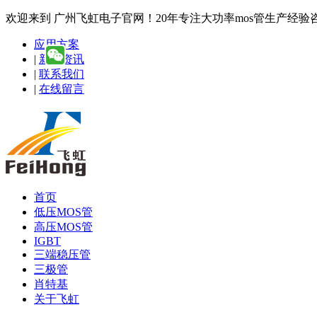
欢迎来到 广州飞虹电子官网！20年专注大功率mos管生产经验咨询热线
应用方案
|
新闻资讯
|
联系我们
|
在线留言
首页
低压MOS管
高压MOS管
IGBT
三端稳压管
三极管
肖特基
关于飞虹