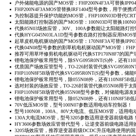
户外储能电源的国产MOS管：FHP200N4F3A可替换IPP0
FHP200N4F3AMOS管替换IRF1404型号参数，用于
为控制器提升保护功能的MOS管，FHP100N03D替代CRT
太阳能路灯控制器的国产MOS管：100N03D可替换100N
代换85N03场效应管，30V、100A参数能让太阳能路
代换HYG045N03LA1D型号参数在路灯控制器应用MOS管：
起草皮机电机驱动的国产MOS管：170N8F3A可替换IPP0
代换04N08型号参数的割草机电机驱动国产MOS管：FHP17
推荐可用草坪修剪机电机驱动可代换STP170N8F7的国
锂电池保护板常用型号，除SVG095R0NT(S)外，还有11
优质国产场效应管型号，TO-226封装管代换SVG095R0
FHP110N8F5B场管代换SVG095R0NT(S)型号参数，
锂电池保护板常用型号，除055N08外，还有110N8F5B
选对封装的场效应管，TO-226封装管代换055N08用于
FHP110N8F5B场管代换055N08型号参数，对储能电源
锂电池保护板常用型号，除052N08外，还有110N8F5B
70V低压MOS管，型号100N07参数适用电动车控制器！
型号100N08，100A、80V大电流、低压MOS管，适用
130A大电流MOS管，型号3205参数适用逆变器前级电路
HY3606参数场效应管替代型号，让逆变器前级电路适用
3205场效应管，推荐逆变器前级DCDC升压电路使用的