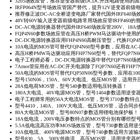
3205场效应管，推荐逆变器前级DCDC升压电路使用的
IRFP064N型号场效应管国产替代，提升12V逆变器前
推荐修正波DC-AC全桥逆变电路厂家替代国外IRF640
48V转60V输入逆变器前级电路常用场效应管IRFP460
DC-AC电源转换器替代国外IRF640场效应管200V、18
FQP4N60参数场效应管在高压H桥PWM马达驱动中使用的
DC-DC电源转换器应用FHP4N60高耐压管型，代换FQP
10A电流的MOS管可替代FQP4N60型号参数，应用在AC
高压H桥PMW马达驱动应用FHP7N60型号，替代FQP7
电子工程师必看，DC-DC电源转换器中替代FQP7N60
7Amos管应用在AC-DC开关电源除了FQP7N60还有FHP7
50A电流的MOS管可替代FQP50N06型号参数，应用在10
型号150N06，150A、60V大电流、低压MOS管，适用
28A低电荷MOS管，型号540参数适用电压转换器！
180A大电流、40V电源MOS管，型号1404参数适用逆变
电子工程师常用的56A大电流MOS管，型号3710参数特
型号4410，140A、100V大电流、低压MOS管，适合同
80A大电流MOS管，型号80N07参数适用锂电池保护板！
18A低电流，200V电压参数特点的MOS管分别有哪些型
5.5A低电流高压功率MOS场效应管，型号730参数适用逆
10A低电流、400V电源MOS管，型号740参数适用方波
型号830，5A、500V低电流、高压MOS管，适用逆变