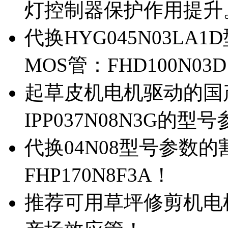
灯控制器保护作用提升
代换HYG045N03L
MOS管：FHD100N03
起草皮机电机驱动的国产M
IPP037N08N3G的型
代换04N08型号参数
FHP170N8F3A！
推荐可用草坪修剪机电机驱