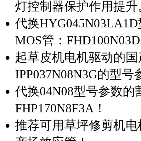
灯控制器保护作用提升
代换HYG045N03L
MOS管：FHD100N03
起草皮机电机驱动的国产M
IPP037N08N3G的型
代换04N08型号参数
FHP170N8F3A！
推荐可用草坪修剪机电机驱