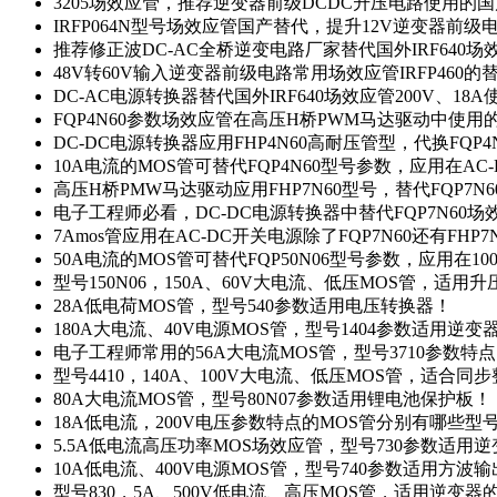
3205场效应管，推荐逆变器前级DCDC升压电路使用的
IRFP064N型号场效应管国产替代，提升12V逆变器前
推荐修正波DC-AC全桥逆变电路厂家替代国外IRF640
48V转60V输入逆变器前级电路常用场效应管IRFP460
DC-AC电源转换器替代国外IRF640场效应管200V、18
FQP4N60参数场效应管在高压H桥PWM马达驱动中使用的
DC-DC电源转换器应用FHP4N60高耐压管型，代换FQP
10A电流的MOS管可替代FQP4N60型号参数，应用在AC
高压H桥PMW马达驱动应用FHP7N60型号，替代FQP7
电子工程师必看，DC-DC电源转换器中替代FQP7N60
7Amos管应用在AC-DC开关电源除了FQP7N60还有FHP7
50A电流的MOS管可替代FQP50N06型号参数，应用在10
型号150N06，150A、60V大电流、低压MOS管，适用
28A低电荷MOS管，型号540参数适用电压转换器！
180A大电流、40V电源MOS管，型号1404参数适用逆变
电子工程师常用的56A大电流MOS管，型号3710参数特
型号4410，140A、100V大电流、低压MOS管，适合同
80A大电流MOS管，型号80N07参数适用锂电池保护板！
18A低电流，200V电压参数特点的MOS管分别有哪些型
5.5A低电流高压功率MOS场效应管，型号730参数适用逆
10A低电流、400V电源MOS管，型号740参数适用方波
型号830，5A、500V低电流、高压MOS管，适用逆变