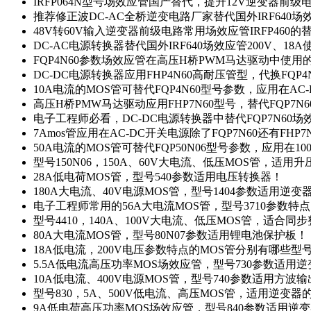
IRFP064N型号场效应管国产替代，提升12V逆变器前
推荐修正波DC-AC全桥逆变电路厂家替代国外IRF640
48V转60V输入逆变器前级电路常用场效应管IRFP460
DC-AC电源转换器替代国外IRF640场效应管200V、18
FQP4N60参数场效应管在高压H桥PWM马达驱动中使用的
DC-DC电源转换器应用FHP4N60高耐压管型，代换FQP
10A电流的MOS管可替代FQP4N60型号参数，应用在AC
高压H桥PMW马达驱动应用FHP7N60型号，替代FQP7
电子工程师必看，DC-DC电源转换器中替代FQP7N60
7Amos管应用在AC-DC开关电源除了FQP7N60还有FHP7
50A电流的MOS管可替代FQP50N06型号参数，应用在10
型号150N06，150A、60V大电流、低压MOS管，适用
28A低电荷MOS管，型号540参数适用电压转换器！
180A大电流、40V电源MOS管，型号1404参数适用逆变
电子工程师常用的56A大电流MOS管，型号3710参数特
型号4410，140A、100V大电流、低压MOS管，适合同
80A大电流MOS管，型号80N07参数适用锂电池保护板！
18A低电流，200V电压参数特点的MOS管分别有哪些型
5.5A低电流高压功率MOS场效应管，型号730参数适用逆
10A低电流、400V电源MOS管，型号740参数适用方波
型号830，5A、500V低电流、高压MOS管，适用逆变
9A低电荷高压功率MOS场效应管，型号840参数适用逆