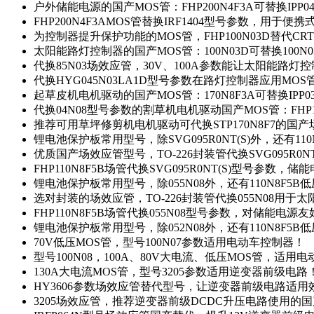
户外储能电源的国产MOS管：FHP200N4F3A可替换IPP0
FHP200N4F3AMOS管替换IRF1404型号参数，用于
为控制器提升保护功能的MOS管，FHP100N03D替代CRT
太阳能路灯控制器的国产MOS管：100N03D可替换100N
代换85N03场效应管，30V、100A参数能让太阳能路
代换HYG045N03LA1D型号参数在路灯控制器应用MOS管：
起草皮机电机驱动的国产MOS管：170N8F3A可替换IPP0
代换04N08型号参数的割草机电机驱动国产MOS管：FHP17
推荐可用草坪修剪机电机驱动可代换STP170N8F7的国
锂电池保护板常用型号，除SVG095R0NT(S)外，还有11
优质国产场效应管型号，TO-226封装管代换SVG095R0
FHP110N8F5B场管代换SVG095R0NT(S)型号参数，
锂电池保护板常用型号，除055N08外，还有110N8F5B
选对封装的场效应管，TO-226封装管代换055N08用于
FHP110N8F5B场管代换055N08型号参数，对储能电源
锂电池保护板常用型号，除052N08外，还有110N8F5B
70V低压MOS管，型号100N07参数适用电动车控制器！
型号100N08，100A、80V大电流、低压MOS管，适用
130A大电流MOS管，型号3205参数适用逆变器前级电路
HY3606参数场效应管替代型号，让逆变器前级电路适用
3205场效应管，推荐逆变器前级DCDC升压电路使用的