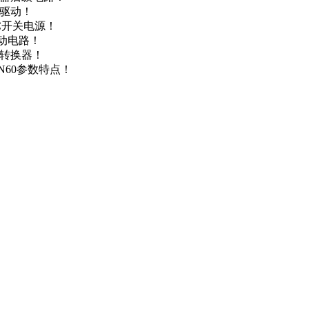
达驱动！
DC开关电源！
驱动电路！
源转换器！
N60参数特点！