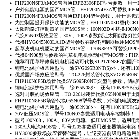
FHP200N6F3AMOS管替换IRFB3306PBF型号参数，
户外储能电源的国产MOS管：FHP200N4F3A可替换IPP0
FHP200N4F3AMOS管替换IRF1404型号参数，用于
为控制器提升保护功能的MOS管，FHP100N03D替代CRT
太阳能路灯控制器的国产MOS管：100N03D可替换100N
代换85N03场效应管，30V、100A参数能让太阳能路
代换HYG045N03LA1D型号参数在路灯控制器应用MOS管：
起草皮机电机驱动的国产MOS管：170N8F3A可替换IPP0
代换04N08型号参数的割草机电机驱动国产MOS管：FHP17
推荐可用草坪修剪机电机驱动可代换STP170N8F7的国
锂电池保护板常用型号，除SVG095R0NT(S)外，还有11
优质国产场效应管型号，TO-226封装管代换SVG095R0
FHP110N8F5B场管代换SVG095R0NT(S)型号参数，
锂电池保护板常用型号，除055N08外，还有110N8F5B
选对封装的场效应管，TO-226封装管代换055N08用于
FHP110N8F5B场管代换055N08型号参数，对储能电源
锂电池保护板常用型号，除052N08外，还有110N8F5B
70V低压MOS管，型号100N07参数适用电动车控制器！
型号100N08，100A、80V大电流、低压MOS管，适用
130A大电流MOS管，型号3205参数适用逆变器前级电路
HY3606参数场效应管替代型号，让逆变器前级电路适用