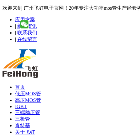
欢迎来到 广州飞虹电子官网！20年专注大功率mos管生产经验咨询热线
应用方案
|
新闻资讯
|
联系我们
|
在线留言
首页
低压MOS管
高压MOS管
IGBT
三端稳压管
三极管
肖特基
关于飞虹