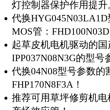
灯控制器保护作用提升
代换HYG045N03L
MOS管：FHD100N03
起草皮机电机驱动的国产M
IPP037N08N3G的型
代换04N08型号参数
FHP170N8F3A！
推荐可用草坪修剪机电机驱