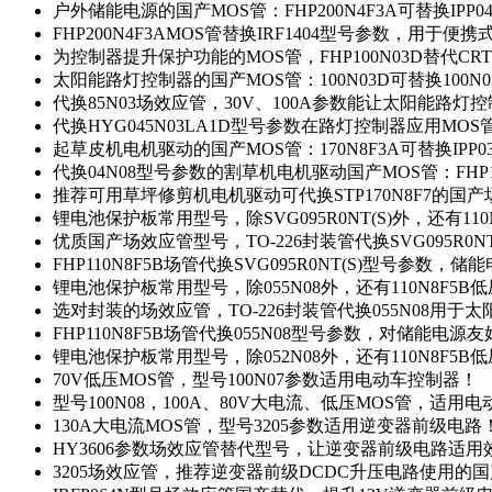
户外储能电源的国产MOS管：FHP200N4F3A可替换IPP0
FHP200N4F3AMOS管替换IRF1404型号参数，用于
为控制器提升保护功能的MOS管，FHP100N03D替代CRT
太阳能路灯控制器的国产MOS管：100N03D可替换100N
代换85N03场效应管，30V、100A参数能让太阳能路
代换HYG045N03LA1D型号参数在路灯控制器应用MOS管：
起草皮机电机驱动的国产MOS管：170N8F3A可替换IPP0
代换04N08型号参数的割草机电机驱动国产MOS管：FHP17
推荐可用草坪修剪机电机驱动可代换STP170N8F7的国
锂电池保护板常用型号，除SVG095R0NT(S)外，还有11
优质国产场效应管型号，TO-226封装管代换SVG095R0
FHP110N8F5B场管代换SVG095R0NT(S)型号参数，
锂电池保护板常用型号，除055N08外，还有110N8F5B
选对封装的场效应管，TO-226封装管代换055N08用于
FHP110N8F5B场管代换055N08型号参数，对储能电源
锂电池保护板常用型号，除052N08外，还有110N8F5B
70V低压MOS管，型号100N07参数适用电动车控制器！
型号100N08，100A、80V大电流、低压MOS管，适用
130A大电流MOS管，型号3205参数适用逆变器前级电路
HY3606参数场效应管替代型号，让逆变器前级电路适用
3205场效应管，推荐逆变器前级DCDC升压电路使用的