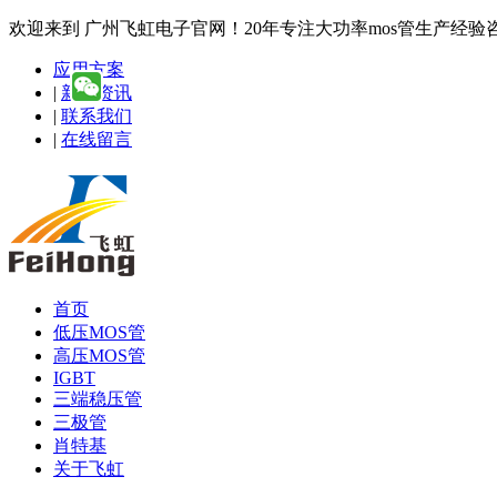
欢迎来到 广州飞虹电子官网！20年专注大功率mos管生产经验咨询热线
应用方案
|
新闻资讯
|
联系我们
|
在线留言
首页
低压MOS管
高压MOS管
IGBT
三端稳压管
三极管
肖特基
关于飞虹