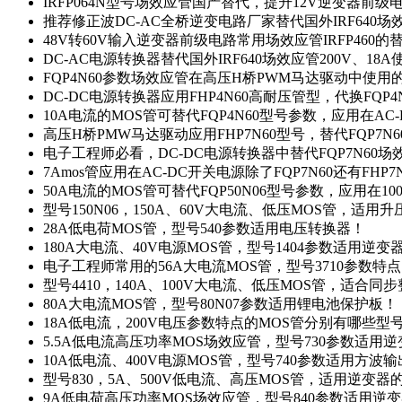
IRFP064N型号场效应管国产替代，提升12V逆变器前
推荐修正波DC-AC全桥逆变电路厂家替代国外IRF640
48V转60V输入逆变器前级电路常用场效应管IRFP460
DC-AC电源转换器替代国外IRF640场效应管200V、18
FQP4N60参数场效应管在高压H桥PWM马达驱动中使用的
DC-DC电源转换器应用FHP4N60高耐压管型，代换FQP
10A电流的MOS管可替代FQP4N60型号参数，应用在AC
高压H桥PMW马达驱动应用FHP7N60型号，替代FQP7
电子工程师必看，DC-DC电源转换器中替代FQP7N60
7Amos管应用在AC-DC开关电源除了FQP7N60还有FHP7
50A电流的MOS管可替代FQP50N06型号参数，应用在10
型号150N06，150A、60V大电流、低压MOS管，适用
28A低电荷MOS管，型号540参数适用电压转换器！
180A大电流、40V电源MOS管，型号1404参数适用逆变
电子工程师常用的56A大电流MOS管，型号3710参数特
型号4410，140A、100V大电流、低压MOS管，适合同
80A大电流MOS管，型号80N07参数适用锂电池保护板！
18A低电流，200V电压参数特点的MOS管分别有哪些型
5.5A低电流高压功率MOS场效应管，型号730参数适用逆
10A低电流、400V电源MOS管，型号740参数适用方波
型号830，5A、500V低电流、高压MOS管，适用逆变
9A低电荷高压功率MOS场效应管，型号840参数适用逆