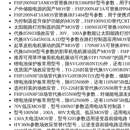
FHP200N6F3AMOS管替换IRFB3306PBF型号参数，
户外储能电源的国产MOS管：FHP200N4F3A可替换IPP0
FHP200N4F3AMOS管替换IRF1404型号参数，用于
为控制器提升保护功能的MOS管，FHP100N03D替代CRT
太阳能路灯控制器的国产MOS管：100N03D可替换100N
代换85N03场效应管，30V、100A参数能让太阳能路
代换HYG045N03LA1D型号参数在路灯控制器应用MOS管：
起草皮机电机驱动的国产MOS管：170N8F3A可替换IPP0
代换04N08型号参数的割草机电机驱动国产MOS管：FHP17
推荐可用草坪修剪机电机驱动可代换STP170N8F7的国
锂电池保护板常用型号，除SVG095R0NT(S)外，还有11
优质国产场效应管型号，TO-226封装管代换SVG095R0
FHP110N8F5B场管代换SVG095R0NT(S)型号参数，
锂电池保护板常用型号，除055N08外，还有110N8F5B
选对封装的场效应管，TO-226封装管代换055N08用于
FHP110N8F5B场管代换055N08型号参数，对储能电源
锂电池保护板常用型号，除052N08外，还有110N8F5B
70V低压MOS管，型号100N07参数适用电动车控制器！
型号100N08，100A、80V大电流、低压MOS管，适用
130A大电流MOS管，型号3205参数适用逆变器前级电路
HY3606参数场效应管替代型号，让逆变器前级电路适用