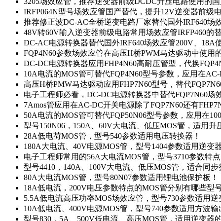
3205场效应管，推荐逆变器前级DCDC升压电路使用的
IRFP064N型号场效应管国产替代，提升12V逆变器前
推荐修正波DC-AC全桥逆变电路厂家替代国外IRF640
48V转60V输入逆变器前级电路常用场效应管IRFP460
DC-AC电源转换器替代国外IRF640场效应管200V、18
FQP4N60参数场效应管在高压H桥PWM马达驱动中使用的
DC-DC电源转换器应用FHP4N60高耐压管型，代换FQP
10A电流的MOS管可替代FQP4N60型号参数，应用在AC
高压H桥PMW马达驱动应用FHP7N60型号，替代FQP7
电子工程师必看，DC-DC电源转换器中替代FQP7N60
7Amos管应用在AC-DC开关电源除了FQP7N60还有FHP7
50A电流的MOS管可替代FQP50N06型号参数，应用在10
型号150N06，150A、60V大电流、低压MOS管，适用
28A低电荷MOS管，型号540参数适用电压转换器！
180A大电流、40V电源MOS管，型号1404参数适用逆变
电子工程师常用的56A大电流MOS管，型号3710参数特
型号4410，140A、100V大电流、低压MOS管，适合同
80A大电流MOS管，型号80N07参数适用锂电池保护板！
18A低电流，200V电压参数特点的MOS管分别有哪些型
5.5A低电流高压功率MOS场效应管，型号730参数适用逆
10A低电流、400V电源MOS管，型号740参数适用方波
型号830，5A、500V低电流、高压MOS管，适用逆变