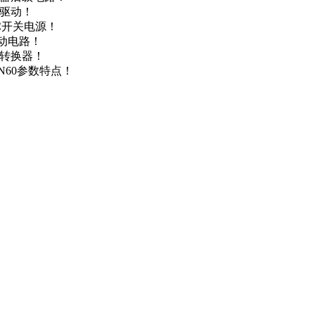
达驱动！
DC开关电源！
驱动电路！
源转换器！
N60参数特点！