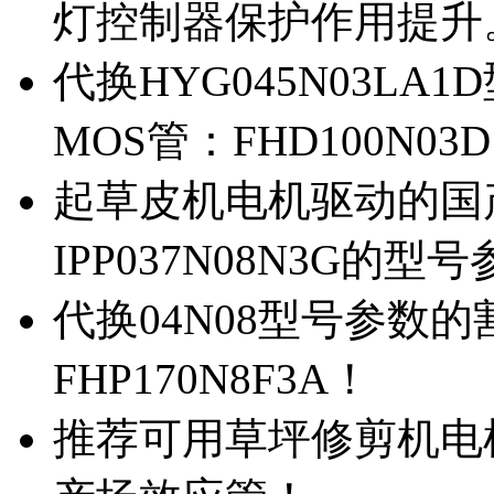
灯控制器保护作用提升
代换HYG045N03L
MOS管：FHD100N03
起草皮机电机驱动的国产M
IPP037N08N3G的型
代换04N08型号参数
FHP170N8F3A！
推荐可用草坪修剪机电机驱